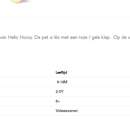
 van Hello Hossy. De pet is lila met een roze / gele klep. Op 
Leeftijd
9-18M
2-5Y
6+
Volwassenen