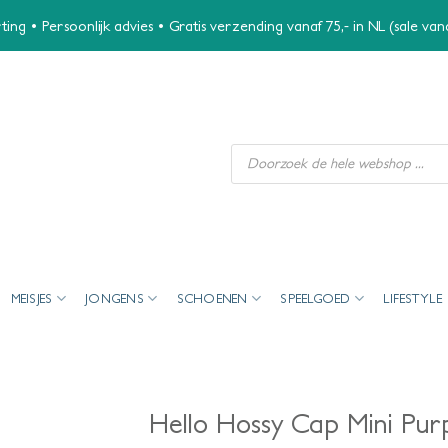
ing • Persoonlijk advies • Gratis verzending vanaf 75,- in NL (sale va
Producten
zoeken
MEISJES
JONGENS
SCHOENEN
SPEELGOED
LIFESTYLE
Hello Hossy Cap Mini Pur