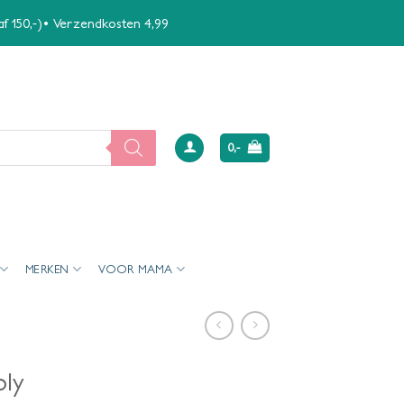
naf 150,-)• Verzendkosten 4,99
0,-
MERKEN
VOOR MAMA
ply