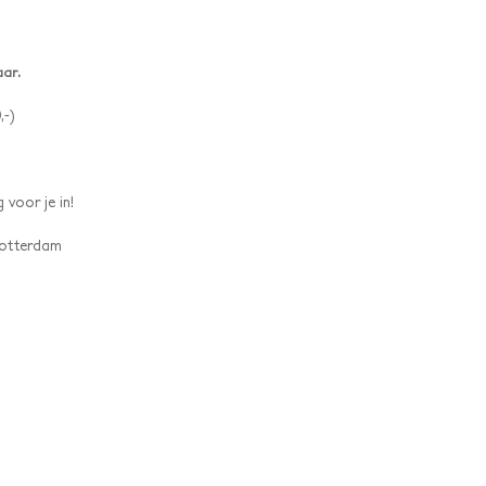
aar.
,-)
 voor je in!
 Rotterdam