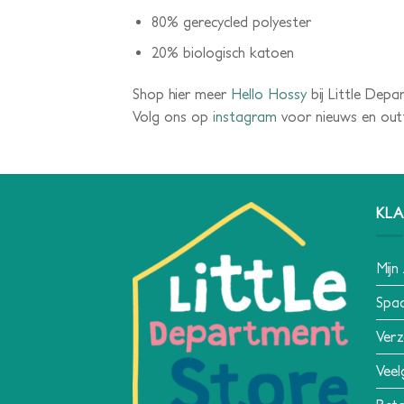
80% gerecycled polyester
20% biologisch katoen
Shop hier meer
Hello Hossy
bij Little Depa
Volg ons op
instagram
voor nieuws en outfi
KLA
Mijn
Spa
Verz
Veel