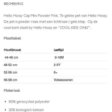
BESCHRIJVING
Hello Hossy Cap Mini Powder Pink. Te gekke pet van Hello Hossy.
De pet is poeder roze met een lichtroze / gele klep. Op de
voorkant staat by Hello Hossy en “COOL KIDS ONLY”.
Maattabel:
Hoofdmaat
Leeftijd
44-48 cm
9-18M
48-52 cm
2-5Y
52-56 cm
6+
56-58 cm
Volwassenen
Materiaal:
80% gerecycled polyester
20% biologisch katoen