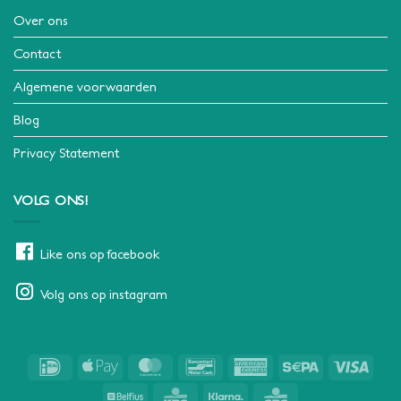
Over ons
Contact
Algemene voorwaarden
Blog
Privacy Statement
VOLG ONS!
Like ons op facebook
Volg ons op instagram
IDeal
Apple
MasterCard
Bancontact
American
Sepa
Visa
Pay
Express
Belfius
KBC
Klarna
CBC