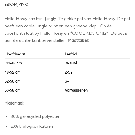
BESCHRIJVING
Hello Hossy cap Mini Jungly. Te gekke pet van Hello Hossy. De pet
heeft een coole jungle print en een groene klep. Op de
voorkant staat by Hello Hossy en “COOL KIDS ONLY”. De pet is
aan de achterkant te verstellen.
Maattabel:
Hoofdmaat
Leeftijd
44-48 cm
9-18M
48-52 cm
2-5Y
52-56 cm
6+
56-58 cm
Volwassenen
Materiaal:
80% gerecycled polyester
20% biologisch katoen