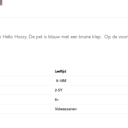
an Hello Hossy. De pet is blauw met een bruine klep. Op de vo
Leeftijd
9-18M
2-5Y
6+
Volwassenen