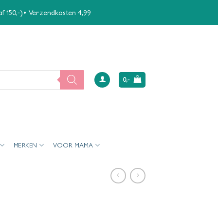
naf 150,-)• Verzendkosten 4,99
0,-
MERKEN
VOOR MAMA