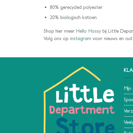
80% gerecycled polyester
20% biologisch katoen
Shop hier meer
Hello Hossy
bij Little Depa
Volg ons op
instagram
voor nieuws en outfi
KLA
Mijn
Spa
Verz
Veel