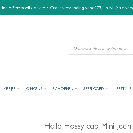
ing • Persoonlijk advies • Gratis verzending vanaf 75,- in NL (sale va
Producten
zoeken
MEISJES
JONGENS
SCHOENEN
SPEELGOED
LIFESTYLE
Hello Hossy cap Mini Jean