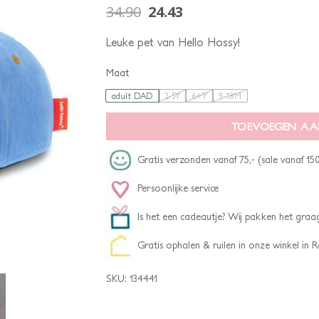
34.90
24.43
Leuke pet van Hello Hossy!
Maat
adult DAD
2-5Y
6+Y
9-18M
TOEVOEGEN AA
Gratis verzonden vanaf 75,- (sale vanaf 150
Persoonlijke service
Is het een cadeautje? Wij pakken het graag
Gratis ophalen & ruilen in onze winkel in
SKU:
134441