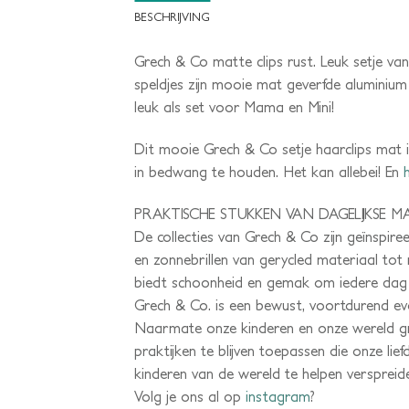
BESCHRIJVING
Grech & Co matte clips rust. Leuk setje va
speldjes zijn mooie mat geverfde aluminium
leuk als set voor Mama en Mini!
Dit mooie Grech & Co setje haarclips mat is
in bedwang te houden. Het kan allebei! En
h
PRAKTISCHE STUKKEN VAN DAGELIJKSE MA
De collecties van Grech & Co zijn geïnspir
en zonnebrillen van gerycled materiaal tot
biedt schoonheid en gemak om iedere dag 
Grech & Co. is een bewust, voortdurend evo
Naarmate onze kinderen en onze wereld gr
praktijken te blijven toepassen die onze l
kinderen van de wereld te helpen versprei
Volg je ons al op
instagram
?