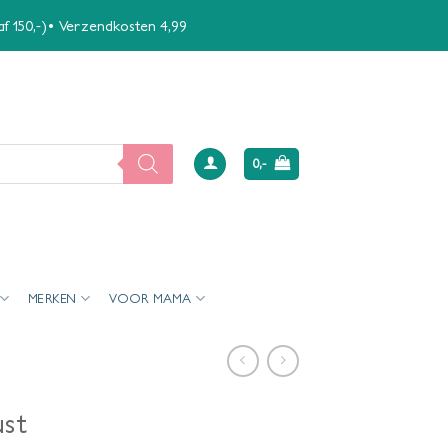
naf 150,-)• Verzendkosten 4,99
0,-
MERKEN
VOOR MAMA
ust