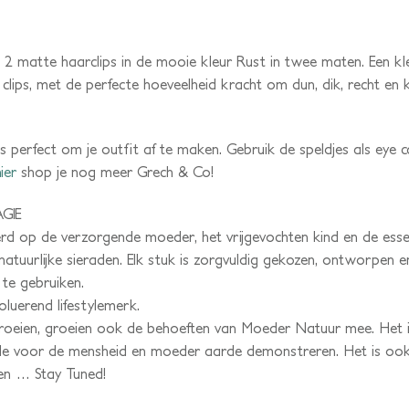
n 2 matte haarclips in de mooie kleur Rust in twee maten. Een k
 clips, met de perfecte hoeveelheid kracht om dun, dik, recht e
 perfect om je outfit af te maken. Gebruik de speldjes als eye ca
ier
shop je nog meer Grech & Co!
GIE
eerd op de verzorgende moeder, het vrijgevochten kind en de esse
 natuurlijke sieraden. Elk stuk is zorgvuldig gekozen, ontworpen
te gebruiken.
luerend lifestylemerk.
oeien, groeien ook de behoeften van Moeder Natuur mee. Het i
iefde voor de mensheid en moeder aarde demonstreren. Het is oo
den … Stay Tuned!