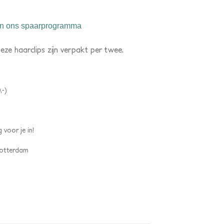
n ons spaarprogramma
Deze haarclips zijn verpakt per twee.
,-)
 voor je in!
 Rotterdam