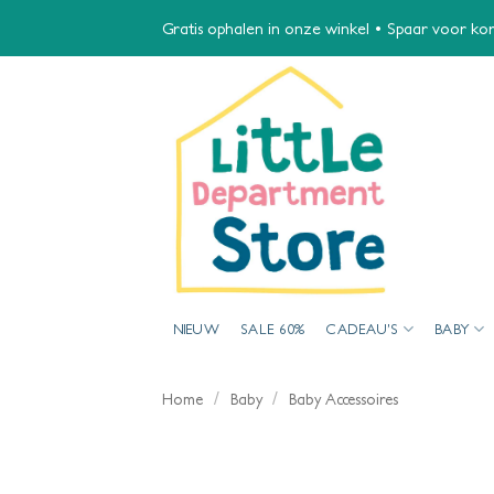
Ga
Gratis ophalen in onze winkel • Spaar voor kort
naar
inhoud
NIEUW
SALE 60%
CADEAU’S
BABY
/
/
Home
Baby
Baby Accessoires