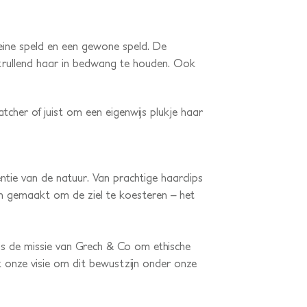
leine speld en een gewone speld. De
n krullend haar in bedwang te houden. Ook
tcher of juist om een eigenwijs plukje haar
ntie van de natuur. Van prachtige haarclips
 en gemaakt om de ziel te koesteren – het
s de missie van Grech & Co om ethische
k onze visie om dit bewustzijn onder onze