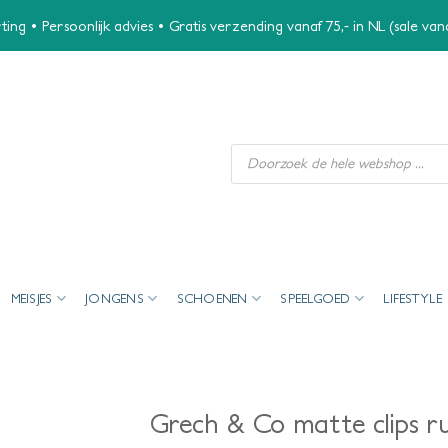
ing • Persoonlijk advies • Gratis verzending vanaf 75,- in NL (sale va
Producten
zoeken
MEISJES
JONGENS
SCHOENEN
SPEELGOED
LIFESTYLE
Grech & Co matte clips r