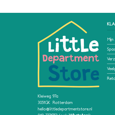
KLA
Mijn
Spa
Verz
Veel
Reto
Kleiweg 97a
3051GK Rotterdam
hello@littledepartmentstore.nl