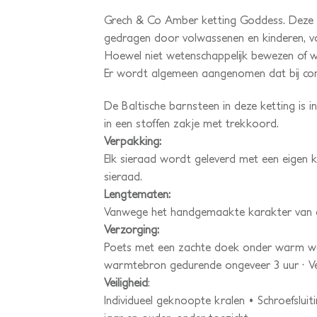
Grech & Co Amber ketting Goddess. Deze ke
gedragen door volwassenen en kinderen, vo
Hoewel niet wetenschappelijk bewezen of we
Er wordt algemeen aangenomen dat bij cont
De Baltische barnsteen in deze ketting is 
in een stoffen zakje met trekkoord.
Verpakking:
Elk sieraad wordt geleverd met een eigen k
sieraad.
Lengtematen:
Vanwege het handgemaakte karakter van dit
Verzorging:
Poets met een zachte doek onder warm wate
warmtebron gedurende ongeveer 3 uur · Ve
Veiligheid
:
Individueel geknoopte kralen • Schroefslui