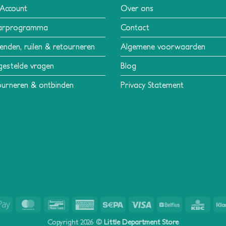
 Account
Over ons
arprogramma
Contact
enden, ruilen & retourneren
Algemene voorwaarden
gestelde vragen
Blog
urneren & ontbinden
Privacy Statement
Apple
MasterCard
Bancontact
American
Sepa
Visa
Belfius
KBC
Pay
Express
Copyright 2026 ©
Little Department Store