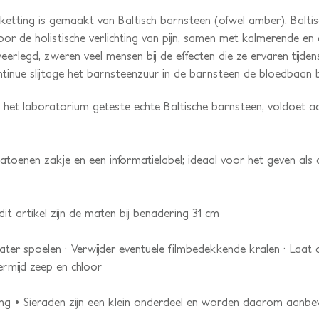
tting is gemaakt van Baltisch barnsteen (ofwel amber). Baltis
or de holistische verlichting van pijn, samen met kalmerende e
erlegd, zweren veel mensen bij de effecten die ze ervaren tijde
inue slijtage het barnsteenzuur in de barnsteen de bloedbaan 
in het laboratorium geteste echte Baltische barnsteen, voldoet
atoenen zakje en een informatielabel; ideaal voor het geven als
 artikel zijn de maten bij benadering 31 cm
r spoelen · Verwijder eventuele filmbedekkende kralen · Laat 
rmijd zeep en chloor
ting • Sieraden zijn een klein onderdeel en worden daarom aanb