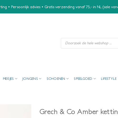
ing • Persoonlijk advies • Gratis verzending vanaf 75,- in NL (sale va
Producten
zoeken
MEISJES
JONGENS
SCHOENEN
SPEELGOED
LIFESTYLE
Grech & Co Amber ketti