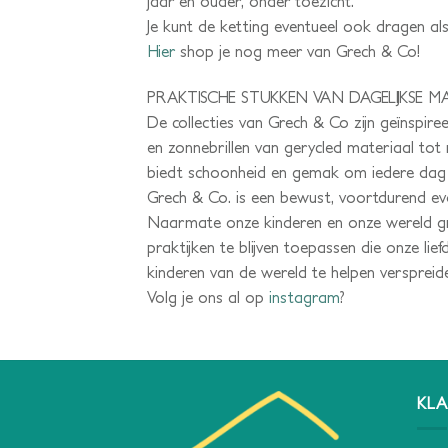
jaar en ouder, onder toezicht.
Je kunt de ketting eventueel ook dragen al
Hier
shop je nog meer van Grech & Co!
PRAKTISCHE STUKKEN VAN DAGELIJKSE MA
De collecties van Grech & Co zijn geïnspir
en zonnebrillen van gerycled materiaal tot
biedt schoonheid en gemak om iedere dag 
Grech & Co. is een bewust, voortdurend evo
Naarmate onze kinderen en onze wereld gr
praktijken te blijven toepassen die onze l
kinderen van de wereld te helpen versprei
Volg je ons al op
instagram
?
KLA