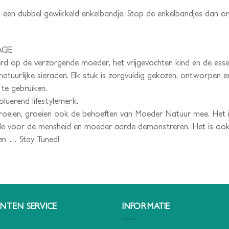
s een dubbel gewikkeld enkelbandje. Stop de enkelbandjes dan o
GIE
eerd op de verzorgende moeder, het vrijgevochten kind en de esse
 natuurlijke sieraden. Elk stuk is zorgvuldig gekozen, ontworpen
te gebruiken.
luerend lifestylemerk.
oeien, groeien ook de behoeften van Moeder Natuur mee. Het i
iefde voor de mensheid en moeder aarde demonstreren. Het is oo
den … Stay Tuned!
NTEN SERVICE
INFORMATIE