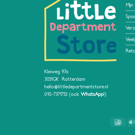
Mijn
Spa
Verz
Veel
Reto
Kleiweg 97a
3051GK Rotterdam
hello@littledepartmentstore.nl
010-7371753
(ook
WhatsApp
!)
IDeal