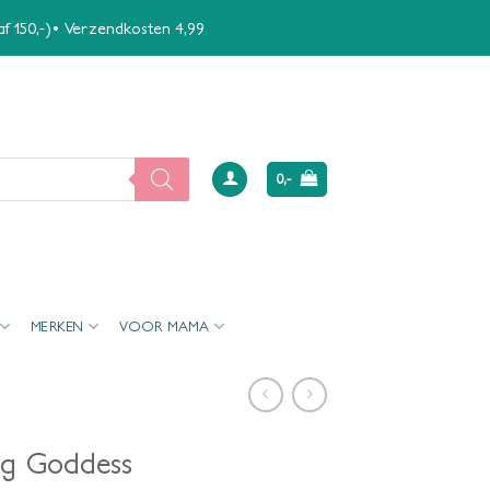
naf 150,-)• Verzendkosten 4,99
0,-
MERKEN
VOOR MAMA
ng Goddess