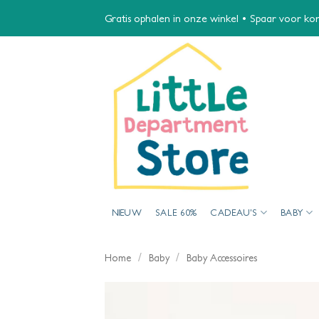
Ga
Gratis ophalen in onze winkel • Spaar voor kort
naar
inhoud
NIEUW
SALE 60%
CADEAU’S
BABY
/
/
Home
Baby
Baby Accessoires