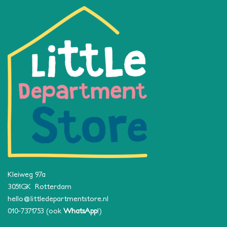
Kleiweg 97a
3051GK Rotterdam
hello@littledepartmentstore.nl
010-7371753
(ook
WhatsApp
!)