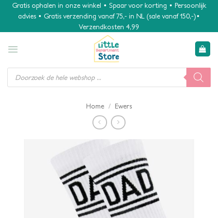
Ga
Gratis ophalen in onze winkel • Spaar voor korting • Persoonlijk
advies • Gratis verzending vanaf 75,- in NL (sale vanaf 150,-)•
naar
Verzendkosten 4,99
inhoud
Producten
zoeken
/
Home
Ewers