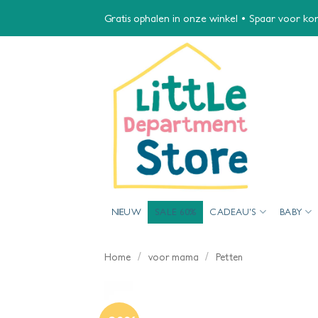
Ga
Gratis ophalen in onze winkel • Spaar voor kort
naar
inhoud
NIEUW
SALE 60%
CADEAU’S
BABY
/
/
Home
voor mama
Petten