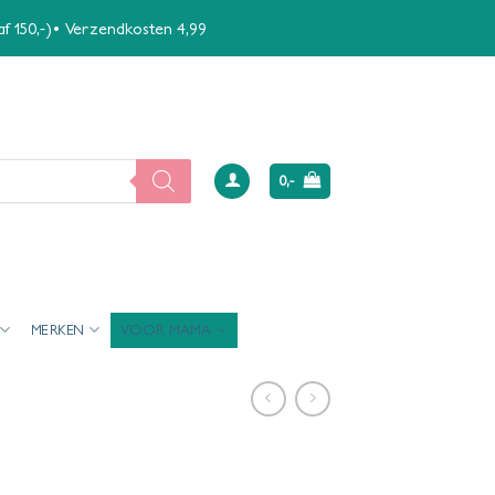
naf 150,-)• Verzendkosten 4,99
0,-
MERKEN
VOOR MAMA