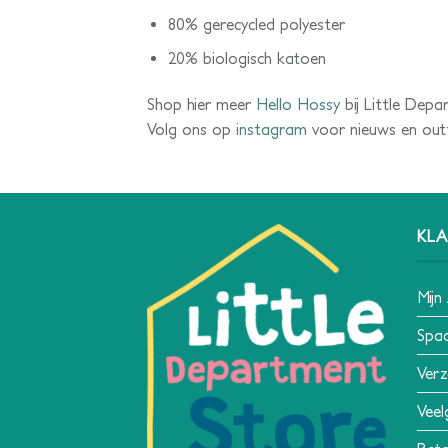
80% gerecycled polyester
20% biologisch katoen
Shop hier meer
Hello Hossy
bij Little Depa
Volg ons op
instagram
voor nieuws en outfi
KLA
Mijn
Spa
Verz
Veel