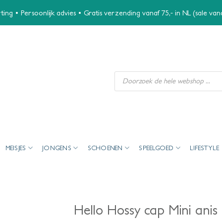
ing • Persoonlijk advies • Gratis verzending vanaf 75,- in NL (sale va
Producten
zoeken
MEISJES
JONGENS
SCHOENEN
SPEELGOED
LIFESTYLE
Hello Hossy cap Mini anis