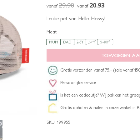
29.90
20.93
vanaf
vanaf
Leuke pet van Hello Hossy!
Maat
MUM
DAD
2-5Y
6+Y
9-18M
TOEVOEGEN AA
Gratis verzonden vanaf 75,- (sale vanaf 150
Persoonlijke service
Is het een cadeautje? Wij pakken het graag
Gratis ophalen & ruilen in onze winkel in
SKU:
199955