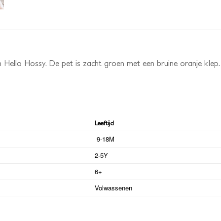
an Hello Hossy. De pet is zacht groen met een bruine oranje kl
Leeftijd
9-18M
2-5Y
6+
Volwassenen