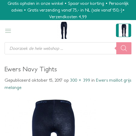
Ga
Gratis ophalen in onze winkel • Spaar voor korting • Persoonlijk
advies • Gratis verzending vanaf 75,- in NL (sale vanaf 150,-)•
naar
Verzendkosten 4,99
inhoud
Producten
zoeken
Ewers Navy Tights
Gepubliceerd
oktober 15, 2017
op
300 × 399
in
Ewers maillot grijs
melange