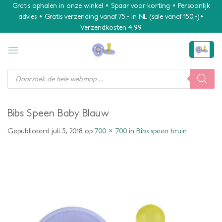
Ga
Gratis ophalen in onze winkel • Spaar voor korting • Persoonlijk
advies • Gratis verzending vanaf 75,- in NL (sale vanaf 150,-)•
naar
Verzendkosten 4,99
inhoud
Producten
zoeken
Bibs Speen Baby Blauw
Gepubliceerd
juli 5, 2018
op
700 × 700
in
Bibs speen bruin