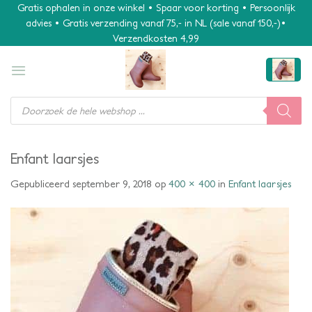
Ga
Gratis ophalen in onze winkel • Spaar voor korting • Persoonlijk
advies • Gratis verzending vanaf 75,- in NL (sale vanaf 150,-)•
naar
Verzendkosten 4,99
inhoud
Producten
zoeken
Enfant laarsjes
Gepubliceerd
september 9, 2018
op
400 × 400
in
Enfant laarsjes