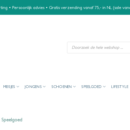
ing • Persoonlijk advies • Gratis verzending vanaf 75,- in NL (sale va
Producten
zoeken
MEISJES
JONGENS
SCHOENEN
SPEELGOED
LIFESTYLE
n
Speelgoed