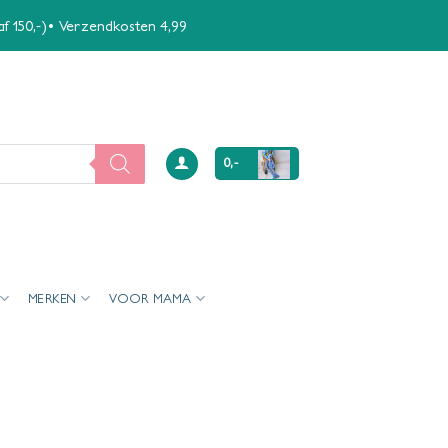
naf 150,-)• Verzendkosten 4,99
0,-
MERKEN
VOOR MAMA