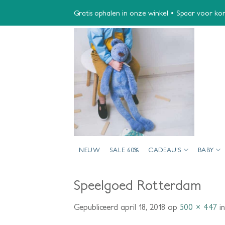
Ga
Gratis ophalen in onze winkel • Spaar voor kort
naar
inhoud
NIEUW
SALE 60%
CADEAU’S
BABY
Speelgoed Rotterdam
Gepubliceerd
april 18, 2018
op
500 × 447
i