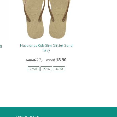
Havaianas Kids Slim Glitter Sand
ag
Grey
27,-
18.90
vanaf
vanaf
27/28
35/36
39/40