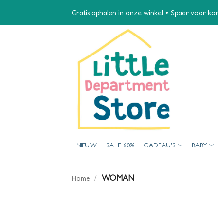
Ga
Gratis ophalen in onze winkel • Spaar voor kort
naar
inhoud
NIEUW
SALE 60%
CADEAU’S
BABY
/
WOMAN
Home