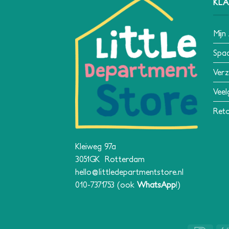
KLA
Mijn
Spa
Verz
Veel
Reto
Kleiweg 97a
3051GK Rotterdam
hello@littledepartmentstore.nl
010-7371753
(ook
WhatsApp
!)