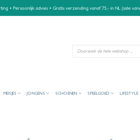
ing • Persoonlijk advies • Gratis verzending vanaf 75,- in NL (sale va
Producten
zoeken
MEISJES
JONGENS
SCHOENEN
SPEELGOED
LIFESTYLE