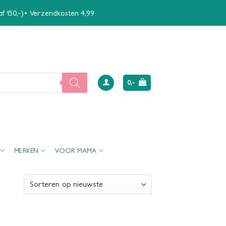
naf 150,-)• Verzendkosten 4,99
0,-
MERKEN
VOOR MAMA