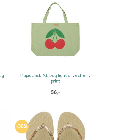
ag
Piupiuchick XL bag light olive cherry
print
56,-
-30%