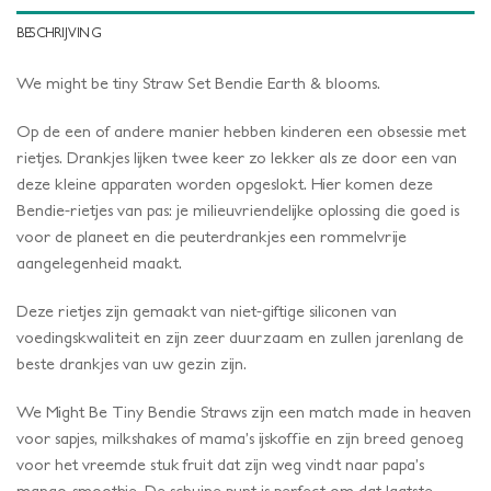
BESCHRIJVING
We might be tiny Straw Set Bendie Earth & blooms.
Op de een of andere manier hebben kinderen een obsessie met
rietjes. Drankjes lijken twee keer zo lekker als ze door een van
deze kleine apparaten worden opgeslokt. Hier komen deze
Bendie-rietjes van pas: je milieuvriendelijke oplossing die goed is
voor de planeet en die peuterdrankjes een rommelvrije
aangelegenheid maakt.
Deze rietjes zijn gemaakt van niet-giftige siliconen van
voedingskwaliteit en zijn zeer duurzaam en zullen jarenlang de
beste drankjes van uw gezin zijn.
We Might Be Tiny Bendie Straws zijn een match made in heaven
voor sapjes, milkshakes of mama’s ijskoffie en zijn breed genoeg
voor het vreemde stuk fruit dat zijn weg vindt naar papa’s
mango-smoothie. De schuine punt is perfect om dat laatste