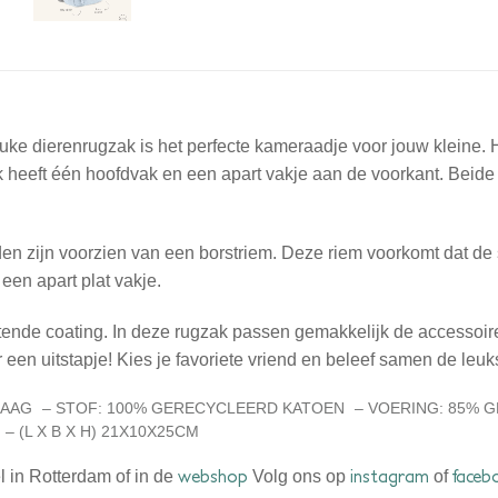
ke dierenrugzak is het perfecte kameraadje voor jouw kleine. He
heeft één hoofdvak en een apart vakje aan de voorkant. Beide h
n zijn voorzien van een borstriem. Deze riem voorkomt dat de
een apart plat vakje.
ende coating. In deze rugzak passen gemakkelijk de accessoires
 een uitstapje! Kies je favoriete vriend en beleef samen de leuk
LAAG
– STOF: 100% GERECYCLEERD KATOEN
– VOERING: 85% 
– (L X B X H)
21X10X25CM
webshop
instagram
faceb
l in Rotterdam of in de
Volg ons op
of