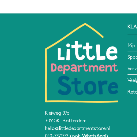
KLA
Mijn
Spa
Verz
Veel
Reto
Kleiweg 97a
3051GK Rotterdam
hello@littledepartmentstore.nl
010-7371753
(ook
WhatsApp
!)