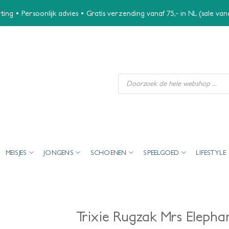
ing • Persoonlijk advies • Gratis verzending vanaf 75,- in NL (sale va
Producten
zoeken
MEISJES
JONGENS
SCHOENEN
SPEELGOED
LIFESTYLE
Trixie Rugzak Mrs Elephan