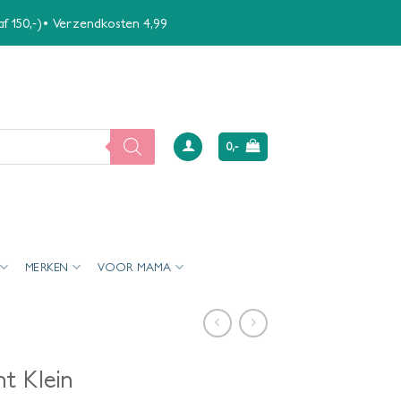
naf 150,-)• Verzendkosten 4,99
0,-
MERKEN
VOOR MAMA
t Klein