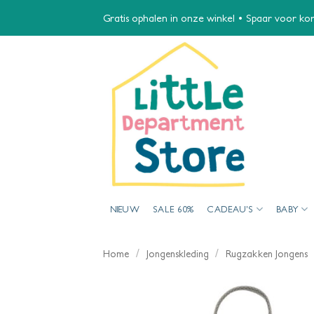
Ga
Gratis ophalen in onze winkel • Spaar voor kort
naar
inhoud
NIEUW
SALE 60%
CADEAU’S
BABY
/
/
Home
Jongenskleding
Rugzakken Jongens