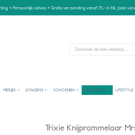
ing • Persoonlijk advies • Gratis verzending vanaf 75,- in NL (sale va
Producten
zoeken
MEISJES
JONGENS
SCHOENEN
SPEELGOED
LIFESTYLE
Trixie Knijprammelaar Mr