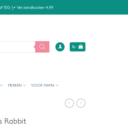
naf 150,-)• Verzendkosten 4,99
0,-
MERKEN
VOOR MAMA
s Rabbit