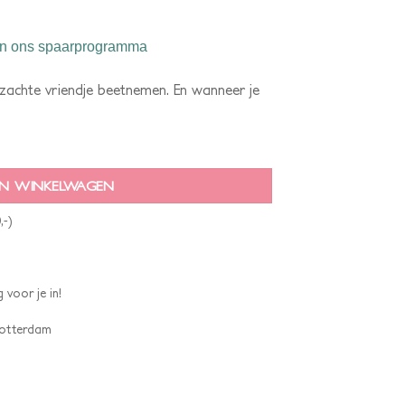
n ons spaarprogramma
, zachte vriendje beetnemen. En wanneer je
N WINKELWAGEN
,-)
 voor je in!
 Rotterdam