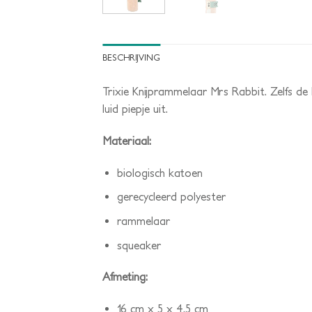
BESCHRIJVING
Trixie Knijprammelaar Mrs Rabbit. Zelfs de 
luid piepje uit.
Materiaal:
biologisch katoen
gerecycleerd polyester
rammelaar
squeaker
Afmeting:
16 cm x 5 x 4,5 cm