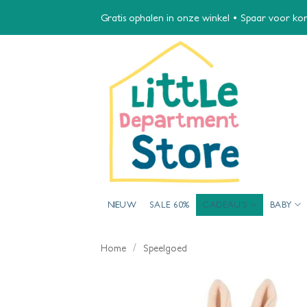
Ga
Gratis ophalen in onze winkel • Spaar voor kort
naar
inhoud
NIEUW
SALE 60%
CADEAU’S
BABY
/
Home
Speelgoed