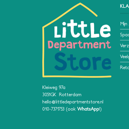
KLA
Mijn
Spa
Verz
Veel
Reto
Kleiweg 97a
3051GK Rotterdam
hello@littledepartmentstore.nl
010-7371753
(ook
WhatsApp
!)