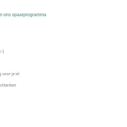
n ons spaarprogramma
,-)
 voor je in!
 Rotterdam