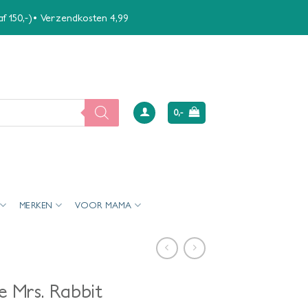
naf 150,-)• Verzendkosten 4,99
0,-
MERKEN
VOOR MAMA
e Mrs. Rabbit