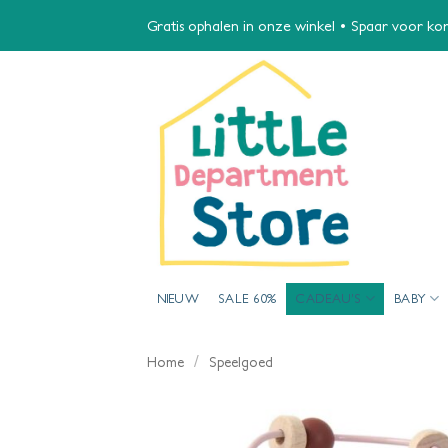
Ga
Gratis ophalen in onze winkel • Spaar voor kort
naar
inhoud
NIEUW
SALE 60%
CADEAU’S
BABY
/
Home
Speelgoed