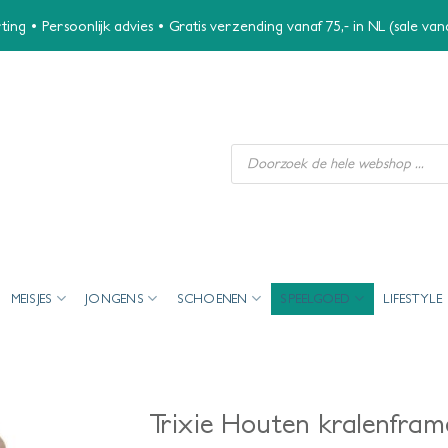
ing • Persoonlijk advies • Gratis verzending vanaf 75,- in NL (sale va
Producten
zoeken
MEISJES
JONGENS
SCHOENEN
SPEELGOED
LIFESTYLE
Trixie Houten kralenfram