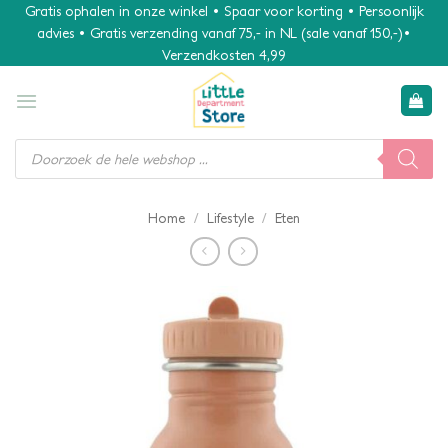
Ga
Gratis ophalen in onze winkel • Spaar voor korting • Persoonlijk
advies • Gratis verzending vanaf 75,- in NL (sale vanaf 150,-)•
naar
Verzendkosten 4,99
inhoud
Producten
zoeken
/
/
Home
Lifestyle
Eten