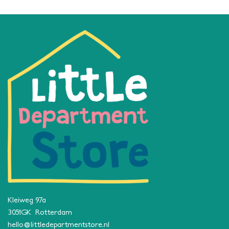
Kleiweg 97a
3051GK Rotterdam
hello@littledepartmentstore.nl