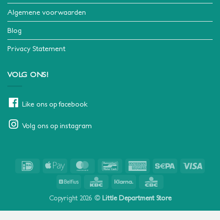
Algemene voorwaarden
Blog
Privacy Statement
VOLG ONS!
Like ons op facebook
Volg ons op instagram
IDeal
Apple
MasterCard
Bancontact
American
Sepa
Visa
Pay
Express
Belfius
KBC
Klarna
CBC
Copyright 2026 ©
Little Department Store