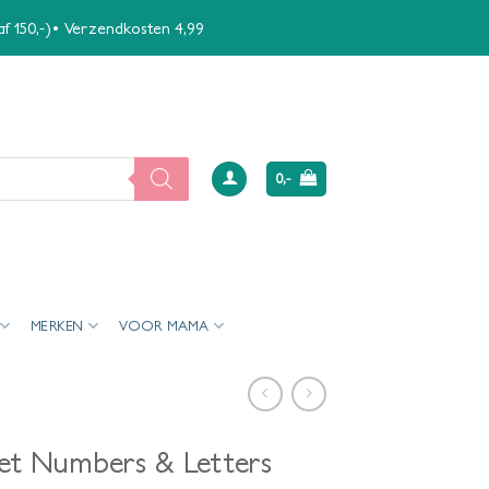
naf 150,-)• Verzendkosten 4,99
0,-
MERKEN
VOOR MAMA
et Numbers & Letters