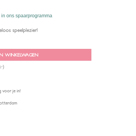
in ons spaarprogramma
loos speelplezier!
N WINKELWAGEN
,-)
 voor je in!
 Rotterdam