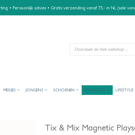
ing • Persoonlijk advies • Gratis verzending vanaf 75,- in NL (sale va
Producten
zoeken
MEISJES
JONGENS
SCHOENEN
SPEELGOED
LIFESTYLE
Tix & Mix Magnetic Plays