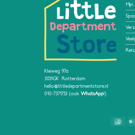
Mijn
Spa
Verz
Veel
Reto
Kleiweg 97a
3051GK Rotterdam
hello@littledepartmentstore.nl
010-7371753
(ook
WhatsApp
!)
IDeal