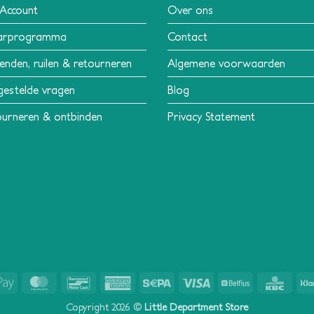
 Account
Over ons
arprogramma
Contact
enden, ruilen & retourneren
Algemene voorwaarden
gestelde vragen
Blog
urneren & ontbinden
Privacy Statement
Apple
MasterCard
Bancontact
American
Sepa
Visa
Belfius
KBC
Pay
Express
Copyright 2026 ©
Little Department Store