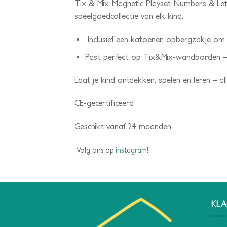
Tix & Mix Magnetic Playset Numbers & Lett
speelgoedcollectie van elk kind.
Inclusief een katoenen opbergzakje om 
Past perfect op Tix&Mix-wandborden – 
Laat je kind ontdekken, spelen en leren – all
CE-gecertificeerd
Geschikt vanaf 24 maanden
Volg ons op
instagram
!
KLA