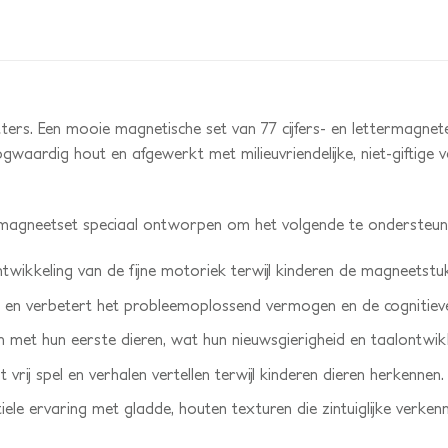
ters. Een mooie magnetische set van 77 cijfers- en lettermag
ardig hout en afgewerkt met milieuvriendelijke, niet-giftige ve
magneetset speciaal ontworpen om het volgende te ondersteun
wikkeling van de fijne motoriek terwijl kinderen de magneetstuk
n en verbetert het probleemoplossend vermogen en de cognitiev
 met hun eerste dieren, wat hun nieuwsgierigheid en taalontwikk
t vrij spel en verhalen vertellen terwijl kinderen dieren herkennen.
tiele ervaring met gladde, houten texturen die zintuiglijke verken