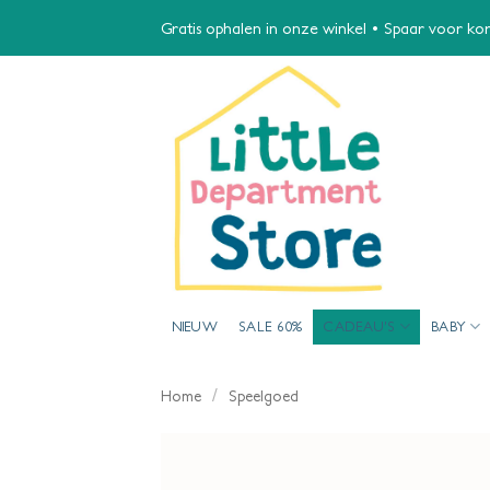
Ga
Gratis ophalen in onze winkel • Spaar voor kort
naar
inhoud
NIEUW
SALE 60%
CADEAU’S
BABY
/
Home
Speelgoed