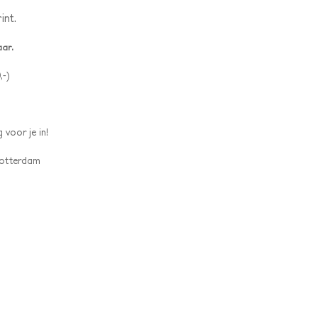
int.
aar.
,-)
 voor je in!
 Rotterdam