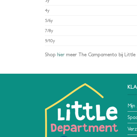
3y
4y
5/6y
7/8y
9/10y
Shop
hier
meer The Campamento bij Little
KLA
Mijn
Spa
Verz