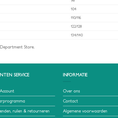
98
104
110/116
122/128
134/140
 Department Store.
NTEN SERVICE
INFORMATIE
 Account
Over ons
arprogramma
Contact
enden, ruilen & retourneren
Algemene voorwaarden