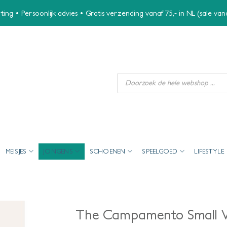
ing • Persoonlijk advies • Gratis verzending vanaf 75,- in NL (sale va
Producten
zoeken
MEISJES
JONGENS
SCHOENEN
SPEELGOED
LIFESTYLE
The Campamento Small Vi