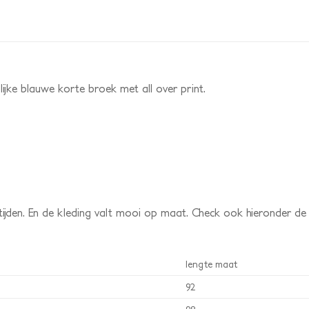
jke blauwe korte broek met all over print.
jden. En de kleding valt mooi op maat. Check ook hieronder d
lengte maat
92