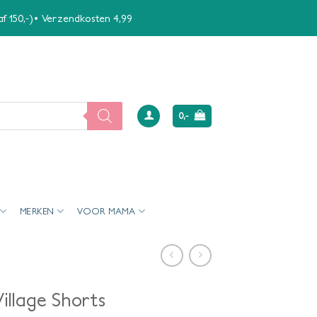
naf 150,-)• Verzendkosten 4,99
0,-
MERKEN
VOOR MAMA
llage Shorts