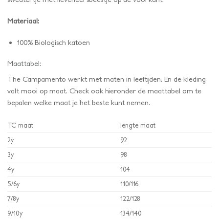
Materiaal:
100% Biologisch katoen
Maattabel:
The Campamento werkt met maten in leeftijden. En de kleding
valt mooi op maat. Check ook hieronder de maattabel om te
bepalen welke maat je het beste kunt nemen.
TC maat
lengte maat
2y
92
3y
98
4y
104
5/6y
110/116
7/8y
122/128
9/10y
134/140