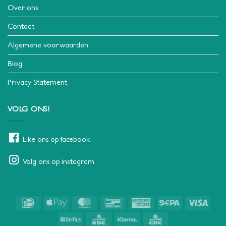
Over ons
Contact
Algemene voorwaarden
Blog
Privacy Statement
VOLG ONS!
Like ons op facebook
Volg ons op instagram
IDeal
Apple
MasterCard
Bancontact
American
Sepa
Visa
Pay
Express
Belfius
KBC
Klarna
CBC