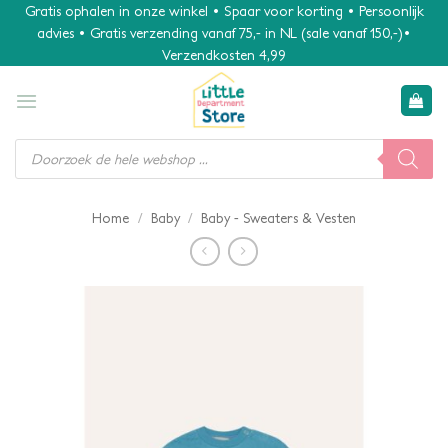
Ga
Gratis ophalen in onze winkel • Spaar voor korting • Persoonlijk
advies • Gratis verzending vanaf 75,- in NL (sale vanaf 150,-)•
naar
Verzendkosten 4,99
inhoud
Producten
zoeken
/
/
Home
Baby
Baby - Sweaters & Vesten