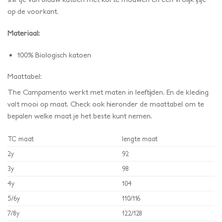
op de voorkant.
Materiaal:
100% Biologisch katoen
Maattabel:
The Campamento werkt met maten in leeftijden. En de kleding
valt mooi op maat. Check ook hieronder de maattabel om te
bepalen welke maat je het beste kunt nemen.
TC maat
lengte maat
2y
92
3y
98
4y
104
5/6y
110/116
7/8y
122/128