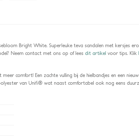
bloom Bright White. Superleuke teva sandalen met kersjes erop. D
model? Neem contact met ons op of lees
dit artikel
voor tips. Klik
 meer comfort! Een zachte vulling bij de hielbandjes en een nieu
polyester van Unifi® wat naast comfortabel ook nog eens duurz