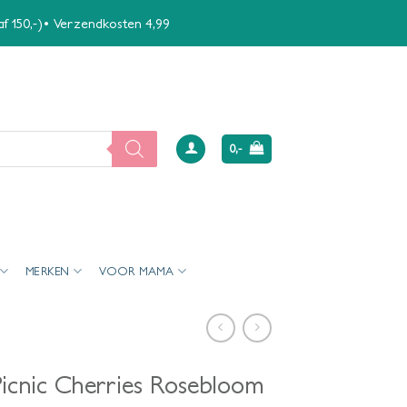
naf 150,-)• Verzendkosten 4,99
0,-
MERKEN
VOOR MAMA
icnic Cherries Rosebloom