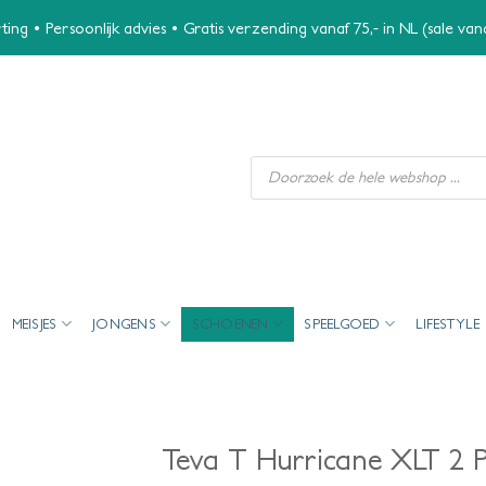
ing • Persoonlijk advies • Gratis verzending vanaf 75,- in NL (sale va
Producten
zoeken
MEISJES
JONGENS
SCHOENEN
SPEELGOED
LIFESTYLE
Teva T Hurricane XLT 2 P