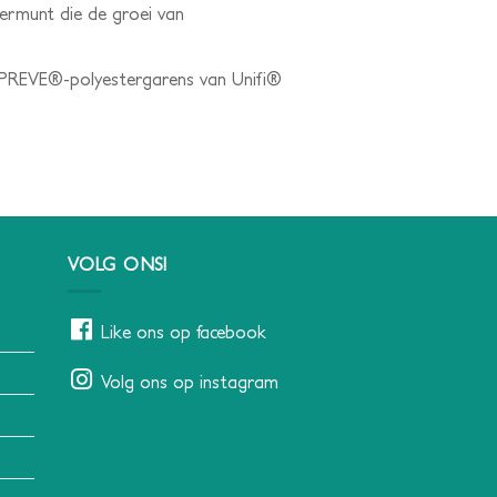
ermunt die de groei van
 REPREVE®-polyestergarens van Unifi®
VOLG ONS!
Like ons op facebook
Volg ons op instagram