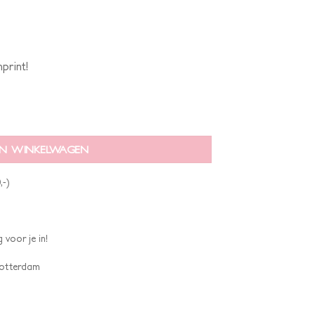
print!
N WINKELWAGEN
,-)
 voor je in!
 Rotterdam