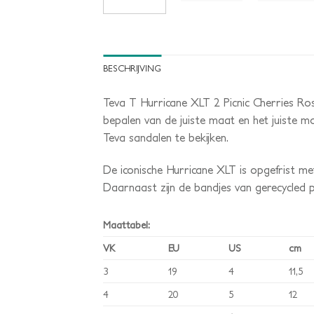
BESCHRIJVING
Teva T Hurricane XLT 2 Picnic Cherries Rose
bepalen van de juiste maat en het juiste 
Teva sandalen te bekijken.
De iconische Hurricane XLT is opgefrist met
Daarnaast zijn de bandjes van gerecycled 
Maattabel:
VK
EU
US
cm
3
19
4
11,5
4
20
5
12