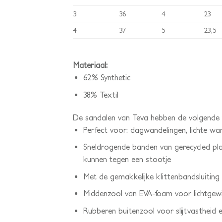
3
36
4
23
4
37
5
23,5
Materiaal:
62% Synthetic
38% Textil
De sandalen van Teva hebben de volgende 
Perfect voor: dagwandelingen, lichte wand
Sneldrogende banden van gerecycled pl
kunnen tegen een stootje
Met de gemakkelijke klittenbandsluiting 
Middenzool van EVA-foam voor lichtgewi
Rubberen buitenzool voor slijtvastheid e