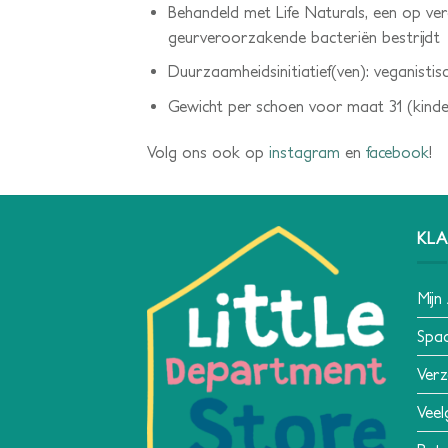
Behandeld met Life Naturals, een op ve
geurveroorzakende bacteriën bestrijdt
Duurzaamheidsinitiatief(ven): veganisti
Gewicht per schoen voor maat 31 (kinder
Volg ons ook op
instagram
en
facebook
!
KLA
Mijn
Spa
Verz
Veel