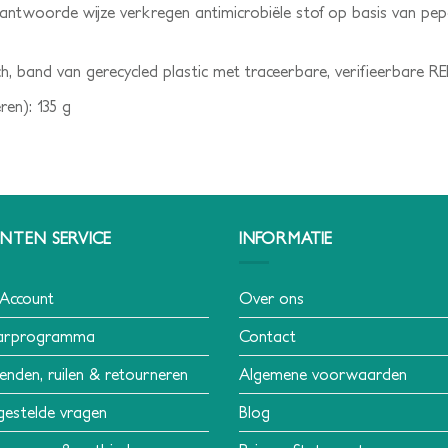
rantwoorde wijze verkregen antimicrobiële stof op basis van pep
sch, band van gerecycled plastic met traceerbare, verifieerbare
en): 135 g
NTEN SERVICE
INFORMATIE
 Account
Over ons
arprogramma
Contact
enden, ruilen & retourneren
Algemene voorwaarden
gestelde vragen
Blog