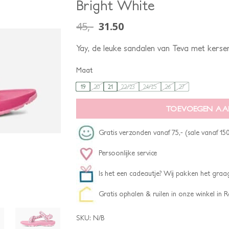
Bright White
45,-
31.50
Yay, de leuke sandalen van Teva met kersen
Maat
19
20
21
22/23
24/25
26
27
TOEVOEGEN AA
Gratis verzonden vanaf 75,- (sale vanaf 150
Persoonlijke service
Is het een cadeautje? Wij pakken het graag
Gratis ophalen & ruilen in onze winkel in
SKU:
N/B