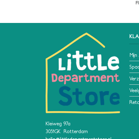
F
KLA
Mijn
Spa
Verz
Veel
Reto
Kleiweg 97a
3051GK Rotterdam