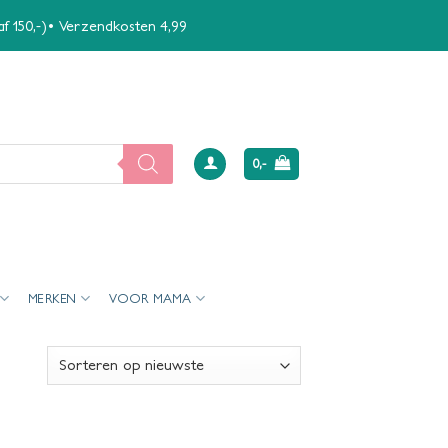
naf 150,-)• Verzendkosten 4,99
0,-
MERKEN
VOOR MAMA