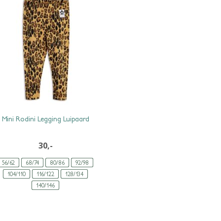
Mini Rodini Legging Luipaard
30,-
56/62
68/74
80/86
92/98
104/110
116/122
128/134
140/146