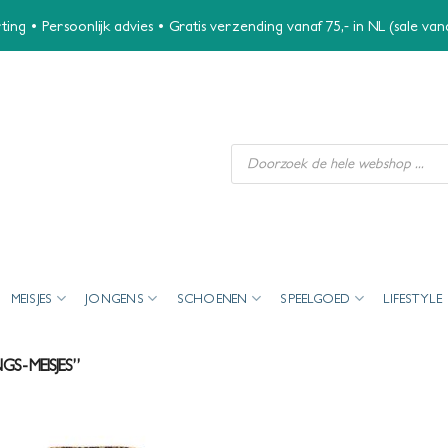
ing • Persoonlijk advies • Gratis verzending vanaf 75,- in NL (sale va
Producten
zoeken
MEISJES
JONGENS
SCHOENEN
SPEELGOED
LIFESTYLE
S-MEISJES”