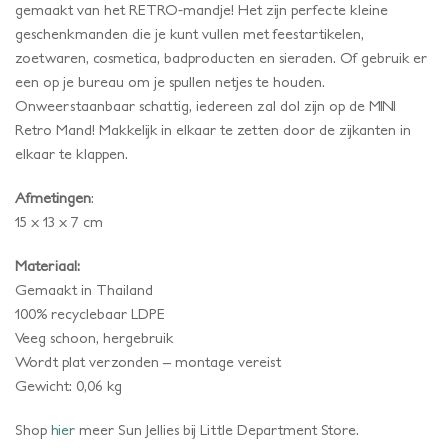
gemaakt van het RETRO-mandje! Het zijn perfecte kleine
geschenkmanden die je kunt vullen met feestartikelen,
zoetwaren, cosmetica, badproducten en sieraden. Of gebruik er
een op je bureau om je spullen netjes te houden.
Onweerstaanbaar schattig, iedereen zal dol zijn op de MINI
Retro Mand! Makkelijk in elkaar te zetten door de zijkanten in
elkaar te klappen.
Afmetingen
:
15 x 13 x 7 cm
Materiaal:
Gemaakt in Thailand
100% recyclebaar LDPE
Veeg schoon, hergebruik
Wordt plat verzonden – montage vereist
Gewicht: 0,06 kg
Shop
hier
meer Sun Jellies bij Little Department Store.