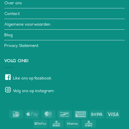
Over ons
Contact
Algemene voorwaarden
Blog
Privacy Statement
VOLG ONS!
Like ons op facebook
Volg ons op instagram
IDeal
Apple
MasterCard
Bancontact
American
Sepa
Visa
Pay
Express
Belfius
KBC
Klarna
CBC