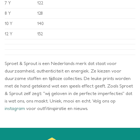
7 Y
122
8 Y
128
10 Y
140
12 Y
152
Sproet & Sprout is een Nederlands merk dat staat voor
duurzaamheid, authenticiteit en energiek.
Ze kiezen voor
duurzame stoffen en tijdloze collecties. De leuke prints worden
met de hand getekend wat een speels effect geeft. Zoals Sproet
& Sprout zelf zegt: “wij geloven in de perfecte imperfecties” dat
is wat ons, ons maakt. Uniek, mooi en echt.
Volg ons op
instagram
voor outfitinspiratie en nieuws.