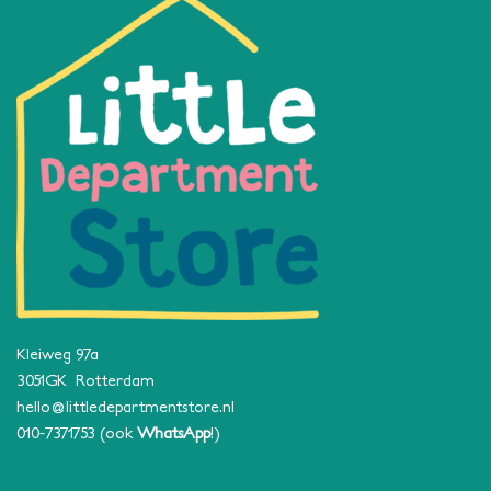
Kleiweg 97a
3051GK Rotterdam
hello@littledepartmentstore.nl
010-7371753
(ook
WhatsApp
!)