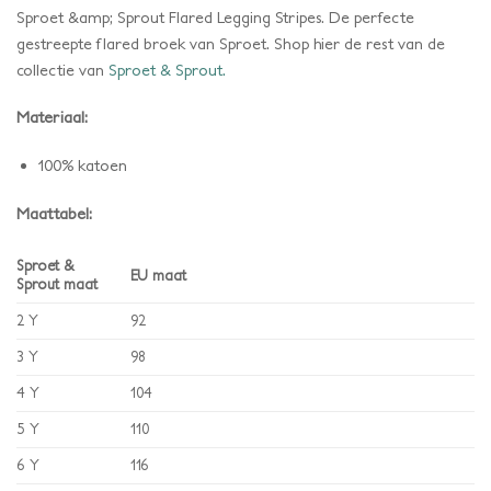
Sproet &amp; Sprout Flared Legging Stripes. De perfecte
gestreepte flared broek van Sproet.
Shop hier de rest van de
collectie van
Sproet & Sprout.
Materiaal:
100% katoen
Maattabel:
Sproet &
EU maat
Sprout maat
2 Y
92
3 Y
98
4 Y
104
5 Y
110
6 Y
116