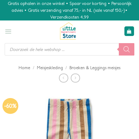
Ga
Gratis ophalen in onze winkel • Spaar voor korting • Persoonlijk
advies • Gratis verzending vanaf 75,- in NL (sale vanaf 150,-)•
naar
Verzendkosten 4,99
inhoud
Producten
zoeken
/
/
Home
Meisjeskleding
Broeken & Leggings meisjes
-60%