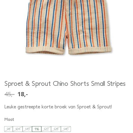
Sproet & Sprout Chino Shorts Small Stripes
45,-
18,-
Leuke gestreepte korte broek van Sproet & Sprout!
Maat
98
104
110
116
122
128
140