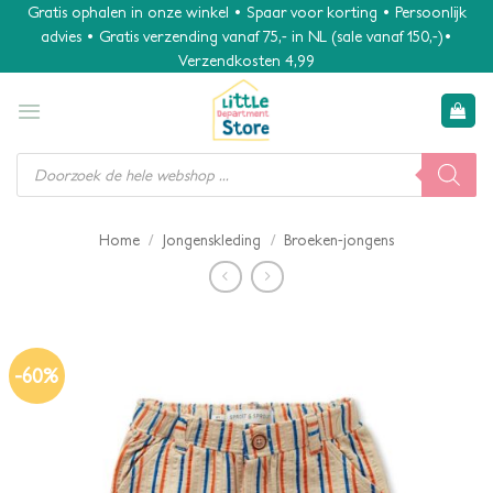
Ga
Gratis ophalen in onze winkel • Spaar voor korting • Persoonlijk
advies • Gratis verzending vanaf 75,- in NL (sale vanaf 150,-)•
naar
Verzendkosten 4,99
inhoud
Producten
zoeken
/
/
Home
Jongenskleding
Broeken-jongens
-60%