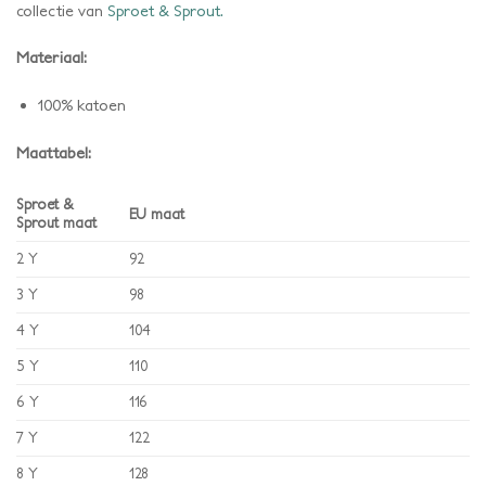
collectie van
Sproet & Sprout.
Materiaal:
100% katoen
Maattabel:
Sproet &
EU maat
Sprout maat
2 Y
92
3 Y
98
4 Y
104
5 Y
110
6 Y
116
7 Y
122
8 Y
128