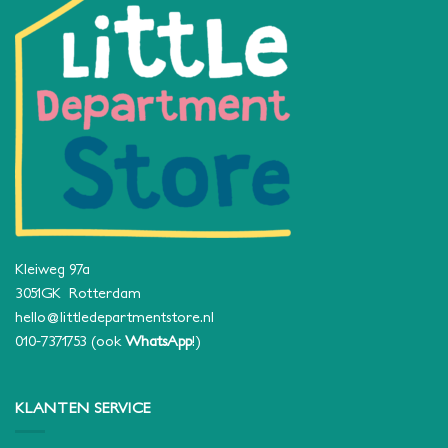
Kleiweg 97a
3051GK Rotterdam
hello@littledepartmentstore.nl
010-7371753
(ook
WhatsApp
!)
KLANTEN SERVICE