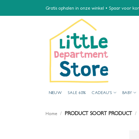
Ga
Gratis ophalen in onze winkel • Spaar voor kort
naar
inhoud
NIEUW
SALE 60%
CADEAU’S
BABY
/
PRODUCT SOORT PRODUCT
/
Home