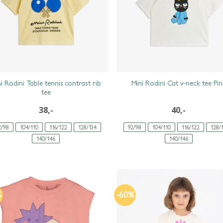
i Rodini Table tennis contrast rib
Mini Rodini Cat v-neck tee Pin
tee
38,-
40,-
2/98
104/110
116/122
128/134
92/98
104/110
116/122
128/
140/146
140/146
%
-60%