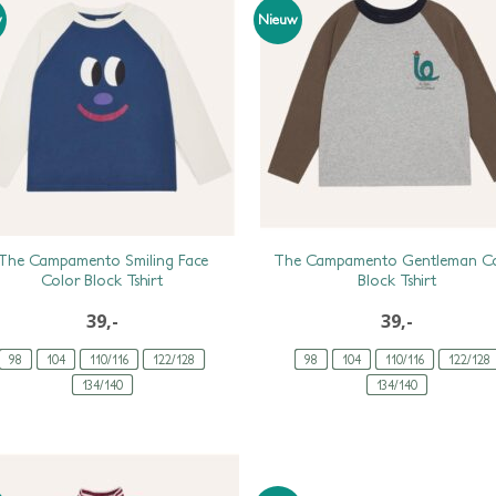
w
Nieuw
The Campamento Smiling Face
The Campamento Gentleman C
Color Block Tshirt
Block Tshirt
39,-
39,-
98
104
110/116
122/128
98
104
110/116
122/128
134/140
134/140