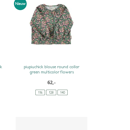
Nieuw
nk
piupiuchick blouse round collar
green multicolor flowers
62,-
116
128
140