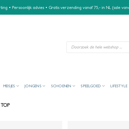
ing • Persoonlijk advies • Gratis verzending vanaf 75,- in NL (sale va
Producten
zoeken
MEISJES
JONGENS
SCHOENEN
SPEELGOED
LIFESTYLE
TOP