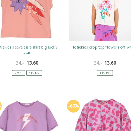
tiekids sleeveless t-shirt big lucky
lotiekids crop top flowers off w
star
34,-
13.60
34,-
13.60
92/98
116/122
104/110
%
-60%