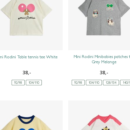
Mini Rodini Minibabies patches 
ni Rodini Table tennis tee White
Grey Melange
38,-
38,-
92/98
104/110
92/98
104/110
128/134
140/