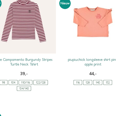
w
Nieuw
e Campamento Burgundy Stripes
piupiuchick longsleeve shirt pi
Turtle Neck Tshirt
apple print
39,-
44,-
98
104
110/116
122/128
116
128
140
152
134/140