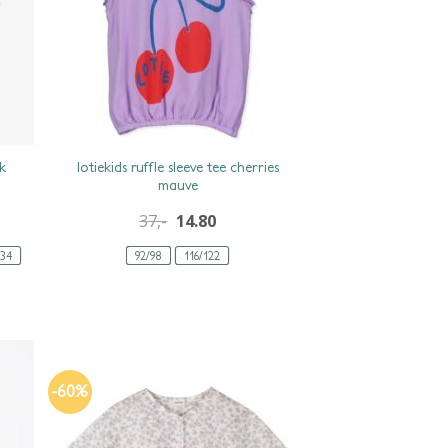
lotiekids ruffle sleeve tee cherries
k
mauve
37,-
14.80
134
92/98
116/122
-60%