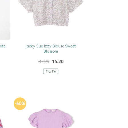
Jacky Sue Izzy Blouse Sweet
hite
Blossom
37.99
15.20
110/116
-60%