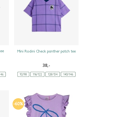
tee
Mini Rodini Check panther patch tee
38,-
146
92/98
116/122
128/134
140/146
-60%