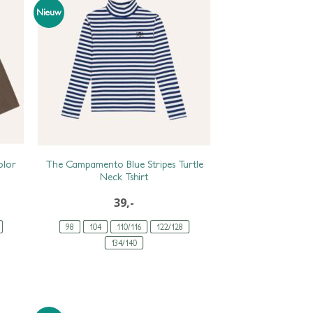
Nieuw
olor
The Campamento Blue Stripes Turtle
Neck Tshirt
39,-
98
104
110/116
122/128
134/140