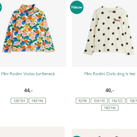
w
Nieuw
Mini Rodini Violas turtleneck
Mini Rodini Dots dog ls tee
44,-
40,-
128/134
140/146
92/98
104/110
116/122
128/
140/146