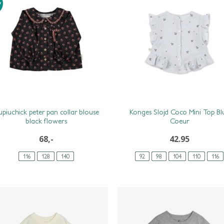
w
upiuchick peter pan collar blouse
Konges Slojd Coco Mini Top Bl
black flowers
Coeur
68,-
42.95
116
128
140
92
98
104
110
116