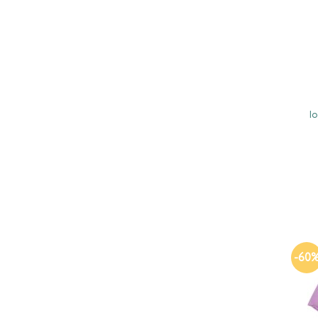
lo
-60