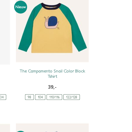
Nieuw
The Campamento Snail Color Block
Tshirt
39,-
134
98
104
110/116
122/128