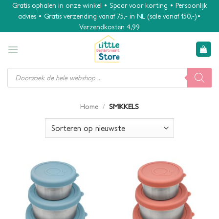
Ga
Gratis ophalen in onze winkel • Spaar voor korting • Persoonlijk
advies • Gratis verzending vanaf 75,- in NL (sale vanaf 150,-)•
naar
Verzendkosten 4,99
inhoud
Producten
zoeken
/
SMIKKELS
Home