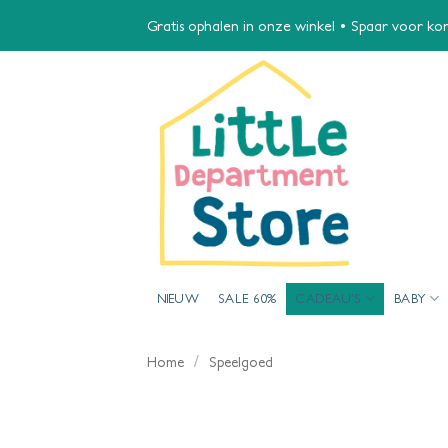
Ga
Gratis ophalen in onze winkel • Spaar voor kort
naar
inhoud
NIEUW
SALE 60%
CADEAU’S
BABY
/
Home
Speelgoed