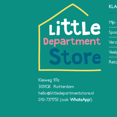
KLA
Mijn
Spa
Verz
Veel
Reto
Kleiweg 97a
3051GK Rotterdam
hello@littledepartmentstore.nl
010-7371753
(ook
WhatsApp
!)