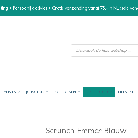
ing • Persoonlijk advies • Gratis verzending vanaf 75,- in NL (sale va
Producten
zoeken
MEISJES
JONGENS
SCHOENEN
SPEELGOED
LIFESTYLE
Scrunch Emmer Blauw