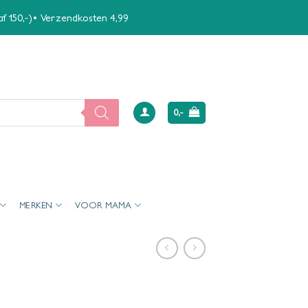
naf 150,-)• Verzendkosten 4,99
0,-
MERKEN
VOOR MAMA