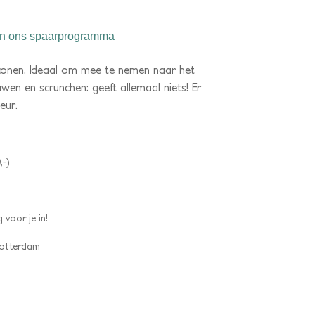
n ons spaarprogramma
conen. Ideaal om mee te nemen naar het
uwen en scrunchen: geeft allemaal niets! Er
eur.
,-)
 voor je in!
 Rotterdam