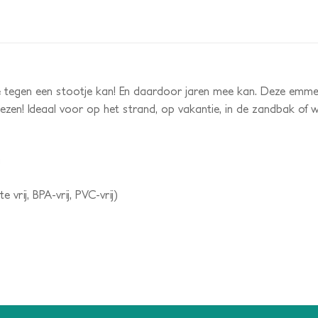
tegen een stootje kan! En daardoor jaren mee kan. Deze emmert
iezen! Ideaal voor op het strand, op vakantie, in de zandbak of 
m
e vrij, BPA-vrij, PVC-vrij)