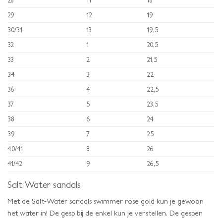
28
11
18
29
12
19
30/31
13
19,5
32
1
20,5
33
2
21,5
34
3
22
36
4
22,5
37
5
23,5
38
6
24
39
7
25
40/41
8
26
41/42
9
26,5
Salt Water sandals
Met de Salt-Water sandals swimmer rose gold kun je gewoon
het water in! De gesp bij de enkel kun je verstellen. De gespen