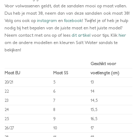
Voor volwassenen geldt, dat de sandalen mooi op maat vallen.
Dus heb je maat 38, neem dan van deze sandalen ook maat 38!
Volg ons ook op
instagram
en
facebook
! Twijfel je of heb je hulp
nodig bij het bepalen van de juiste maat en het juiste model?
Neem contact met ons op of lees
dit artikel
voor tips. Klik
hier
om de andere modellen en kleuren Salt Water sandals te
bekijken!
Geschikt voor
Maat EU
Maat SS
voetlengte (cm)
20/21
5
13
22
6
14
23
7
14,5
24
8
15,5
25
9
16,5
26/27
10
17