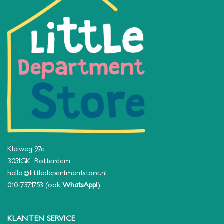
Kleiweg 97a
3051GK Rotterdam
hello@littledepartmentstore.nl
010-7371753
(ook
WhatsApp
!)
KLANTEN SERVICE