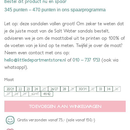
Bestel dit product nu en spaar
345 punten – 470 punten
in ons spaarprogramma
Let op: deze sandalen vallen groot! Om zeker te weten dat
je de juiste maat van de Salt Water sandals bestelt,
adviseren we je om de maattabel uit te printen op 100% of
de voeten van je kind op te meten. Twijfel je over de maat?
Neem even contact met ons op:
hello@littledepartmentstore.nl
of
010 – 737 1753
(ook via
whatsapp!).
Maat
20/21
22
23
24
25
26/27
28
29
30/31
32
33
34
36
37
38
39
40/41
41/42
TOEVOEGEN AAN WINKELWAGEN
Gratis verzonden vanaf 75,- (sale vanaf 150,-)