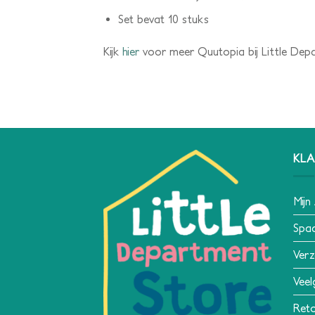
Set bevat 10 stuks
Kijk
hier
voor meer Quutopia bij Little Dep
KLA
Mijn
Spa
Verz
Veel
Reto