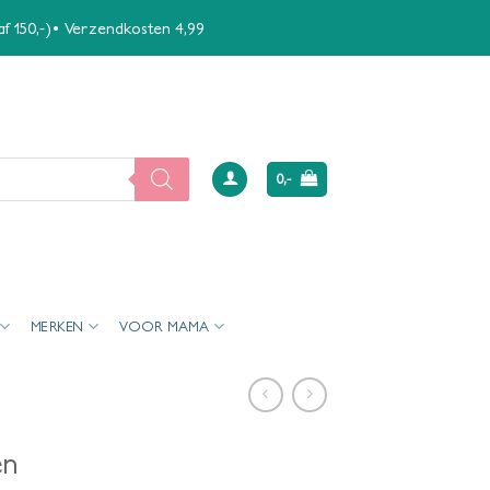
naf 150,-)• Verzendkosten 4,99
0,-
MERKEN
VOOR MAMA
ën