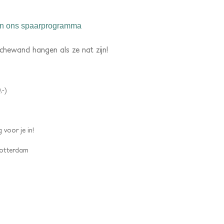
n ons spaarprogramma
chewand hangen als ze nat zijn!
,-)
 voor je in!
 Rotterdam