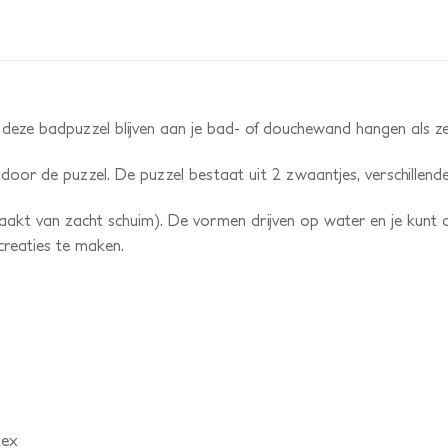
eze badpuzzel blijven aan je bad- of douchewand hangen als ze 
n door de puzzel. De puzzel bestaat uit 2 zwaantjes, verschillen
akt van zacht schuim). De vormen drijven op water en je kunt de
creaties te maken.
tex