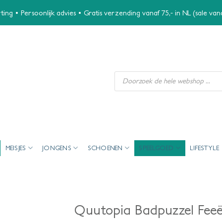
ing • Persoonlijk advies • Gratis verzending vanaf 75,- in NL (sale va
Producten
zoeken
MEISJES
JONGENS
SCHOENEN
SPEELGOED
LIFESTYLE
Quutopia Badpuzzel Fee