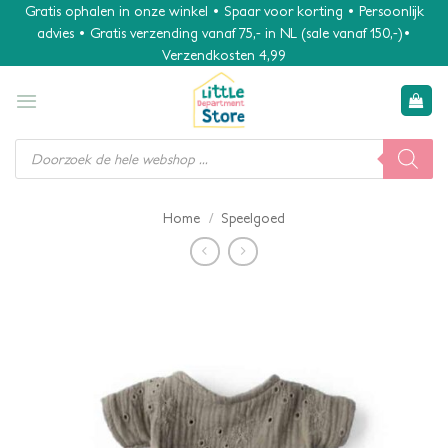
Ga
Gratis ophalen in onze winkel • Spaar voor korting • Persoonlijk
advies • Gratis verzending vanaf 75,- in NL (sale vanaf 150,-)•
naar
Verzendkosten 4,99
inhoud
Producten
zoeken
/
Home
Speelgoed