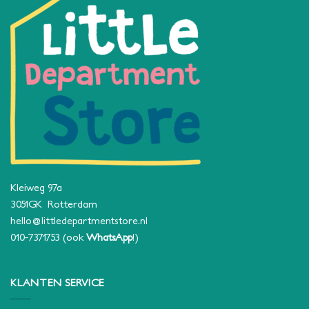
Kleiweg 97a
3051GK Rotterdam
hello@littledepartmentstore.nl
010-7371753
(ook
WhatsApp
!)
KLANTEN SERVICE