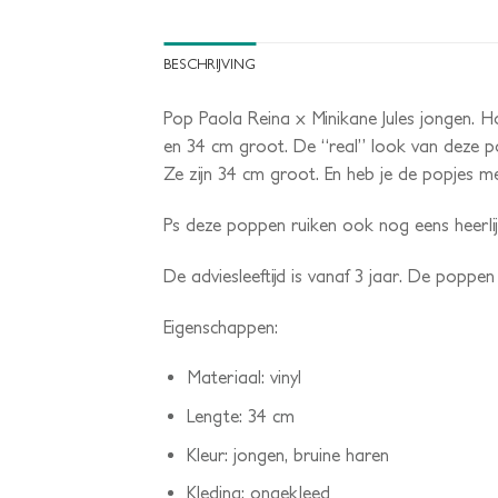
BESCHRIJVING
Pop Paola Reina x Minikane Jules jongen. Ho
en 34 cm groot. De “real” look van deze po
Ze zijn 34 cm groot. En heb je de popjes m
Ps deze poppen ruiken ook nog eens heerlijk
De adviesleeftijd is vanaf 3 jaar. De poppen
Eigenschappen:
Materiaal: vinyl
Lengte: 34 cm
Kleur: jongen, bruine haren
Kleding: ongekleed