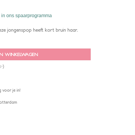
in ons spaarprogramma
eze jongenspop heeft kort bruin haar.
N WINKELWAGEN
,-)
 voor je in!
 Rotterdam