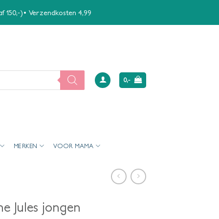
naf 150,-)• Verzendkosten 4,99
0,-
MERKEN
VOOR MAMA
e Jules jongen