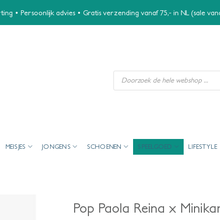
ing • Persoonlijk advies • Gratis verzending vanaf 75,- in NL (sale va
Producten
zoeken
MEISJES
JONGENS
SCHOENEN
SPEELGOED
LIFESTYLE
Pop Paola Reina x Minikan