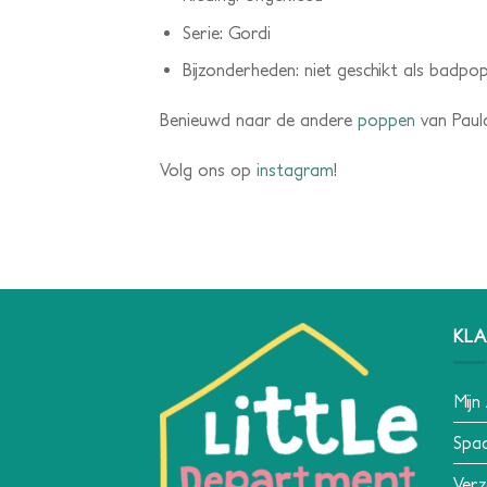
Serie: Gordi
Bijzonderheden: niet geschikt als badpo
Benieuwd naar de andere
poppen
van Paula
Volg ons op
instagram
!
KLA
Mijn
Spa
Verz