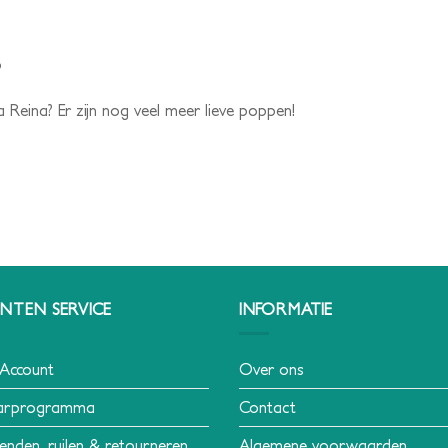
p
 Reina? Er zijn nog veel meer lieve poppen!
NTEN SERVICE
INFORMATIE
 Account
Over ons
arprogramma
Contact
enden, ruilen & retourneren
Algemene voorwaarden