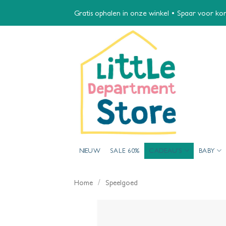
Ga
Gratis ophalen in onze winkel • Spaar voor kort
naar
inhoud
NIEUW
SALE 60%
CADEAU’S
BABY
/
Home
Speelgoed