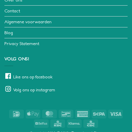
Contact
Algemene voorwaarden
Blog
Privacy Statement
VOLG ONS!
Like ons op facebook
Volg ons op instagram
IDeal
Apple
MasterCard
Bancontact
American
Sepa
Visa
Pay
Express
Belfius
KBC
Klarna
CBC