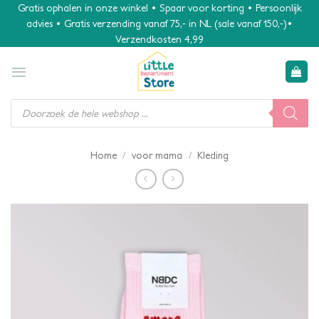
Ga
Gratis ophalen in onze winkel • Spaar voor korting • Persoonlijk
advies • Gratis verzending vanaf 75,- in NL (sale vanaf 150,-)•
naar
Verzendkosten 4,99
inhoud
Producten
zoeken
/
/
Home
voor mama
Kleding