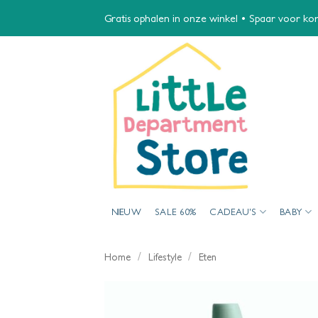
Ga
Gratis ophalen in onze winkel • Spaar voor kort
naar
inhoud
NIEUW
SALE 60%
CADEAU’S
BABY
/
/
Home
Lifestyle
Eten