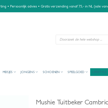
ing • Persoonlijk advies • Gratis verzending vanaf 75,- in NL (sale va
Producten
zoeken
MEISJES
JONGENS
SCHOENEN
SPEELGOED
LIFESTYLE
Mushie Tuitbeker Cambri