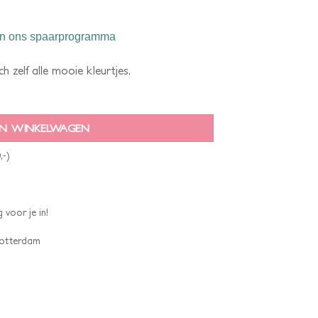
n ons spaarprogramma
 zelf alle mooie kleurtjes.
N WINKELWAGEN
,-)
 voor je in!
 Rotterdam