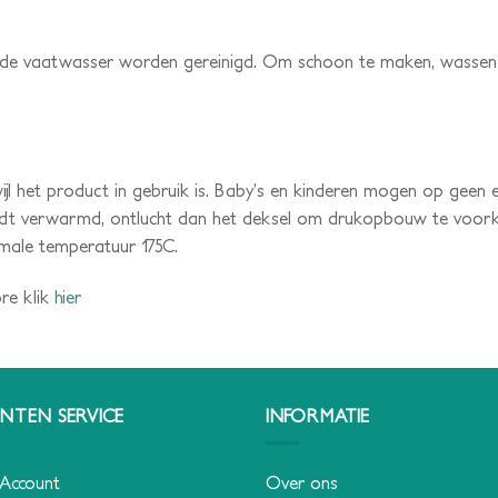
n de vaatwasser worden gereinigd. Om schoon te maken, wassen
wijl het product in gebruik is. Baby’s en kinderen mogen op gee
dt verwarmd, ontlucht dan het deksel om drukopbouw te voorko
male temperatuur 175C.
re klik
hier
NTEN SERVICE
INFORMATIE
 Account
Over ons