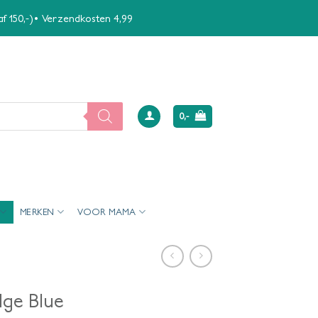
naf 150,-)• Verzendkosten 4,99
0,-
MERKEN
VOOR MAMA
dge Blue