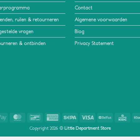
arprogramma
Contact
enden, ruilen & retourneren
Algemene voorwaarden
gestelde vragen
Blog
urneren & ontbinden
Privacy Statement
Apple
MasterCard
Bancontact
American
Sepa
Visa
Belfius
KBC
Pay
Express
Copyright 2026 ©
Little Department Store