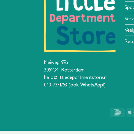
Spa
Verz
Veel
Reto
Kleiweg 97a
3051GK Rotterdam
hello@littledepartmentstore.nl
010-7371753
(ook
WhatsApp
!)
IDeal