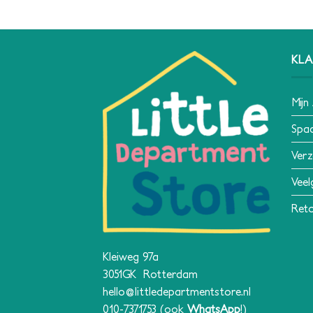
KLA
Mijn
Spa
Verz
Veel
Reto
Kleiweg 97a
3051GK Rotterdam
hello@littledepartmentstore.nl
010-7371753
(ook
WhatsApp
!)