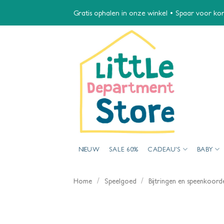
Ga
Gratis ophalen in onze winkel • Spaar voor kort
naar
inhoud
NIEUW
SALE 60%
CADEAU’S
BABY
/
/
Home
Speelgoed
Bijtringen en speenkoord