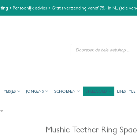
ing • Persoonlijk advies • Gratis verzending vanaf 75,- in NL (sale va
Producten
zoeken
MEISJES
JONGENS
SCHOENEN
SPEELGOED
LIFESTYLE
en
Mushie Teether Ring Spac