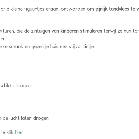
drie kleine figuurtjes eraan, ontworpen om
pijnlijk tandvlees te
exturen, die de
zintuigen van kinderen stimuleren
terwijl ze hun t
eit.
ke smaak en geven je huis een stijlvol tintje.
chikt siliconen
de lucht laten drogen
re klik
hier