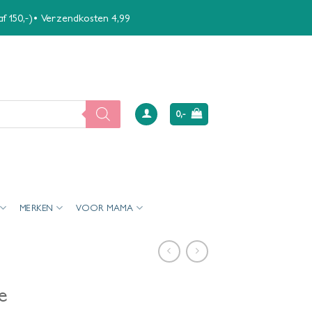
naf 150,-)• Verzendkosten 4,99
0,-
MERKEN
VOOR MAMA
e