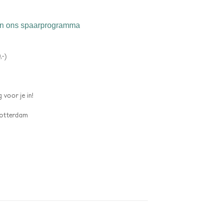
n ons spaarprogramma
,-)
 voor je in!
 Rotterdam