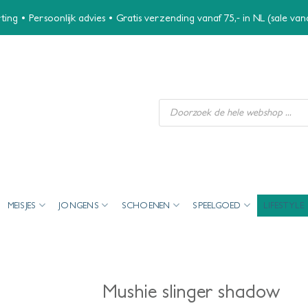
ing • Persoonlijk advies • Gratis verzending vanaf 75,- in NL (sale va
Producten
zoeken
MEISJES
JONGENS
SCHOENEN
SPEELGOED
LIFESTYLE
Mushie slinger shadow