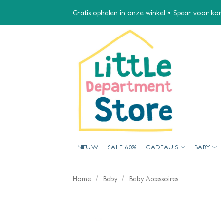
Ga
Gratis ophalen in onze winkel • Spaar voor kort
naar
inhoud
NIEUW
SALE 60%
CADEAU’S
BABY
/
/
Home
Baby
Baby Accessoires