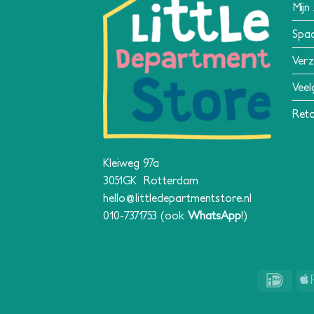
Mijn
Spa
Verz
Veel
Reto
Kleiweg 97a
3051GK Rotterdam
hello@littledepartmentstore.nl
010-7371753
(ook
WhatsApp
!)
IDeal