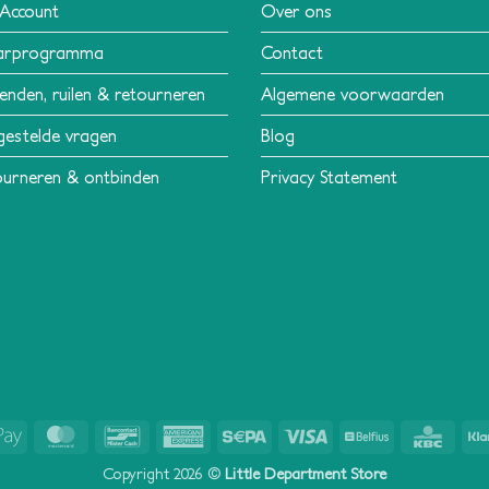
 Account
Over ons
arprogramma
Contact
enden, ruilen & retourneren
Algemene voorwaarden
gestelde vragen
Blog
urneren & ontbinden
Privacy Statement
Apple
MasterCard
Bancontact
American
Sepa
Visa
Belfius
KBC
Pay
Express
Copyright 2026 ©
Little Department Store