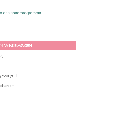
n ons spaarprogramma
N WINKELWAGEN
,-)
 voor je in!
 Rotterdam