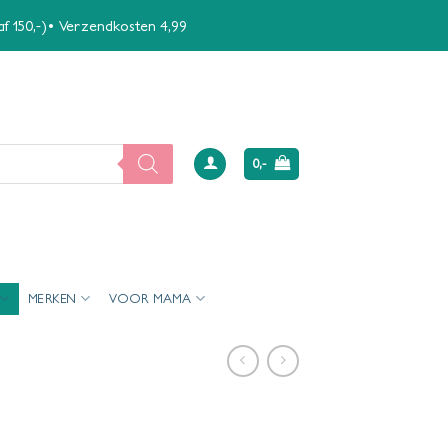
naf 150,-)• Verzendkosten 4,99
0,-
MERKEN
VOOR MAMA