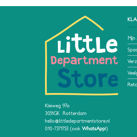
KLA
Mijn
Spa
Verz
Veel
Reto
Kleiweg 97a
3051GK Rotterdam
hello@littledepartmentstore.nl
010-7371753
(ook
WhatsApp
!)