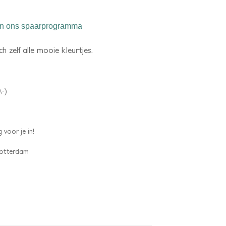
n ons spaarprogramma
 zelf alle mooie kleurtjes.
,-)
 voor je in!
 Rotterdam