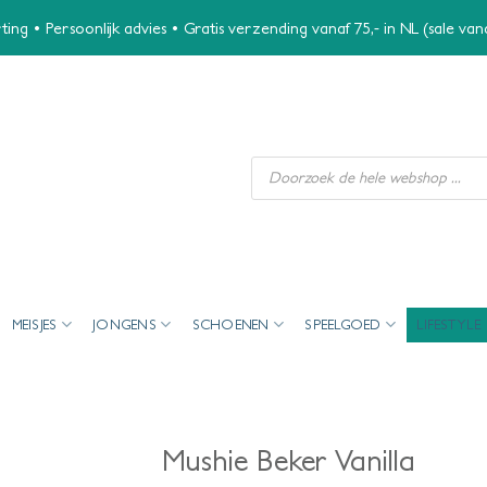
ing • Persoonlijk advies • Gratis verzending vanaf 75,- in NL (sale va
Producten
zoeken
MEISJES
JONGENS
SCHOENEN
SPEELGOED
LIFESTYLE
Mushie Beker Vanilla