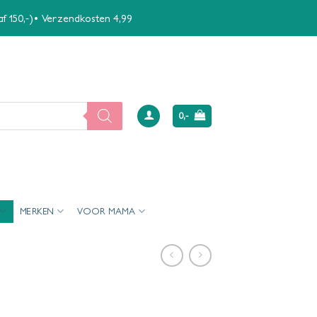
naf 150,-)• Verzendkosten 4,99
0,-
MERKEN
VOOR MAMA