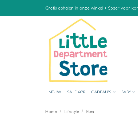
Ga
Gratis ophalen in onze winkel • Spaar voor kort
naar
inhoud
NIEUW
SALE 60%
CADEAU’S
BABY
/
/
Home
Lifestyle
Eten