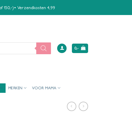
naf 150,-)• Verzendkosten 4,99
0,-
MERKEN
VOOR MAMA