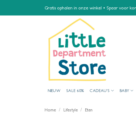
Ga
Gratis ophalen in onze winkel • Spaar voor kort
naar
inhoud
NIEUW
SALE 60%
CADEAU’S
BABY
/
/
Home
Lifestyle
Eten