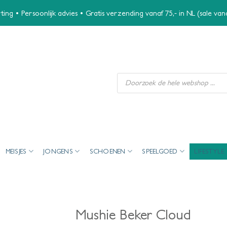
ing • Persoonlijk advies • Gratis verzending vanaf 75,- in NL (sale va
Producten
zoeken
MEISJES
JONGENS
SCHOENEN
SPEELGOED
LIFESTYLE
Mushie Beker Cloud