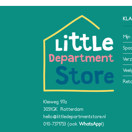
KLA
Mijn
Spa
Verz
Veel
Reto
Kleiweg 97a
3051GK Rotterdam
hello@littledepartmentstore.nl
010-7371753
(ook
WhatsApp
!)