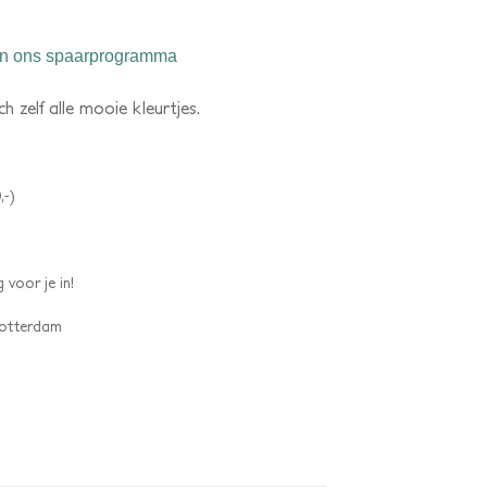
n ons spaarprogramma
 zelf alle mooie kleurtjes.
,-)
 voor je in!
 Rotterdam