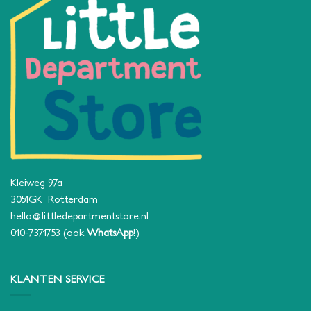
Kleiweg 97a
3051GK Rotterdam
hello@littledepartmentstore.nl
010-7371753
(ook
WhatsApp
!)
KLANTEN SERVICE