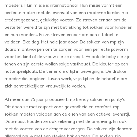
moeders. Hun missie is internationaal. Hun missie vormt een
perfecte match met de levensstijl van een moderne familie: mp
creëert gezonde, gelukkige voeten. Ze streven ernaar om de
beste ter wereld te zijn met betrekking tot sokken voor kinderen
en hun moeders. En ze streven ernaar om aan dit doel te
voldoen. Elke dag. Het hele jaar door. De sokken van mp zijn
daarom ontworpen om te zorgen voor een perfecte pasvorm
voor het kind of de vrouw die ze draagt. En ook de baby die zijn
tenen en zijn eerste wollen sokje vasthoudt. De kleuter op een
natte speelplaats. De tiener die altijd in beweging is. De drukke
moeder die jongleert tussen werk, vrije tijd en de behoefte om
zich aantrekkelijk en vrouwelijk te voelen.
Al meer dan 75 jaar produceert mp trendy sokken en panty’s.
Dit doen ze met respect voor gezondheid en comfort. mp-
sokken moeten voldoen aan de eisen van een actieve levensstijl.
Daarnaast houden ze ook rekening met de omgeving. En ook
met de voeten van de drager verzorgen. De sokken zijn daarom
allemaal nauw met een stevige hak en teen. De sokken zijn