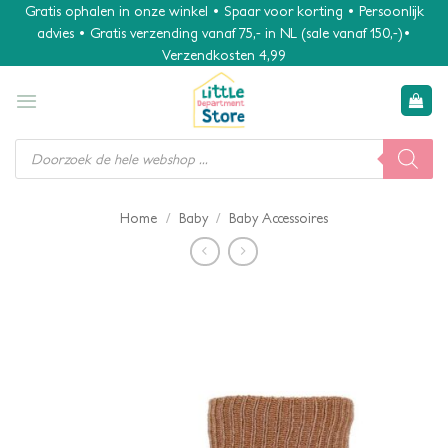
Ga
Gratis ophalen in onze winkel • Spaar voor korting • Persoonlijk
advies • Gratis verzending vanaf 75,- in NL (sale vanaf 150,-)•
naar
Verzendkosten 4,99
inhoud
Producten
zoeken
/
/
Home
Baby
Baby Accessoires