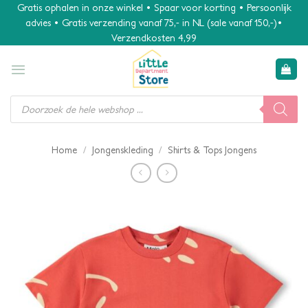
Ga
Gratis ophalen in onze winkel • Spaar voor korting • Persoonlijk
advies • Gratis verzending vanaf 75,- in NL (sale vanaf 150,-)•
naar
Verzendkosten 4,99
inhoud
Producten
zoeken
/
/
Home
Jongenskleding
Shirts & Tops Jongens