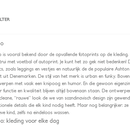
ILTER
lo
 is vooral bekend door de opvallende fotoprints op de kleding.
trui met voetbal of autoprint. Je kunt het zo gek niet bedenken! 
cs, zoals leggings en vestjes en natuurlijk de de populaire Ashton
 uit Denemarken. De stijl van het merk is urban en funky. Bovend
erpen met vaak een knipoog en humor. En die gewoon eigenzin
 functie en kwaliteit blijven altijd bovenaan staan. De ontwerpen
cleane, “rauwe” look de we van scandinavisch design zijn gewend.
tionele details die elk kind nodig heeft. Maar nog belangrijker: z
eve kind, zelfs na eindeloos wassen.
o: kleding voor elke dag