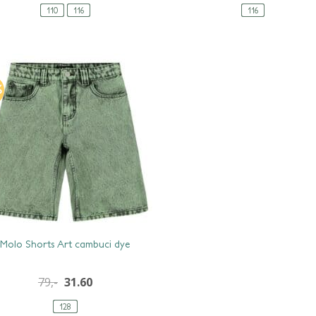
110
116
116
%
Molo Shorts Art cambuci dye
79,-
31.60
128