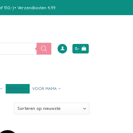
naf 150,-)• Verzendkosten 4,99
0,-
MERKEN
VOOR MAMA