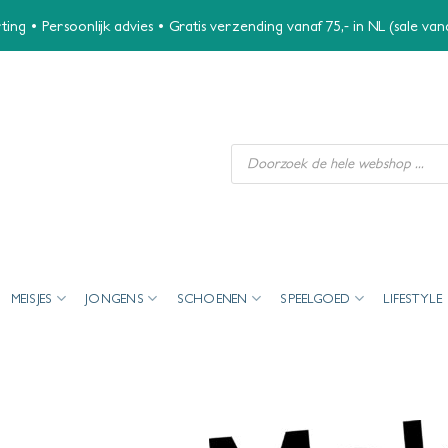
ing • Persoonlijk advies • Gratis verzending vanaf 75,- in NL (sale va
Producten
zoeken
MEISJES
JONGENS
SCHOENEN
SPEELGOED
LIFESTYLE