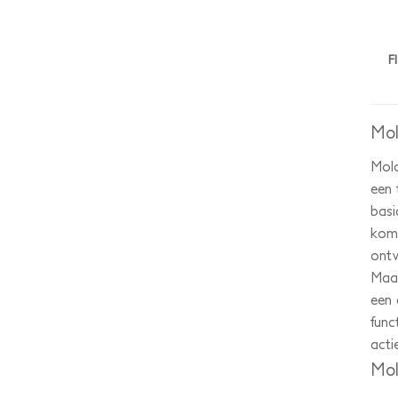
F
Mo
Molo
een 
basi
komt
ontw
Maar
een 
func
acti
Mol