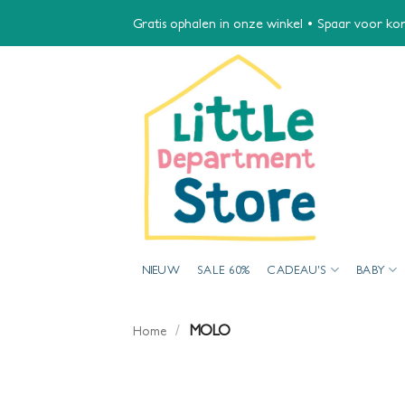
Ga
Gratis ophalen in onze winkel • Spaar voor kort
naar
inhoud
NIEUW
SALE 60%
CADEAU’S
BABY
/
MOLO
Home