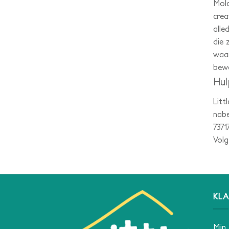
Molo
crea
alle
die 
waar
bewe
Hul
Litt
nabe
7371
Vol
KLA
Mijn