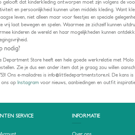
 gelooft dat kinderkleding ontworpen moet zijn volgens de vo
tiviteit en persoonlijkheid kunnen uiten middels kleding. Want k
daagse leven, niet alleen maar voor feestjes en speciale gelege
ze vrij laat bewegen en spelen. Waarmee ze zichzelf kunnen uit
mee kinderen de wereld en haar mogelijkheden kunnen ontdekk
gingsvrijheid.
p nodig?
le Department Store heeft een hele goede werkrelatie met Molo
stellen. Zie je dus een ander item dat je graag zou willen aansch
753! Ons e-mailadres is info@littledepartmentstore.nl. De kans is
g ons op
Instagram
voor nieuws, aanbiedingen en outfit inspiratie
NTEN SERVICE
INFORMATIE
 Account
Over ons