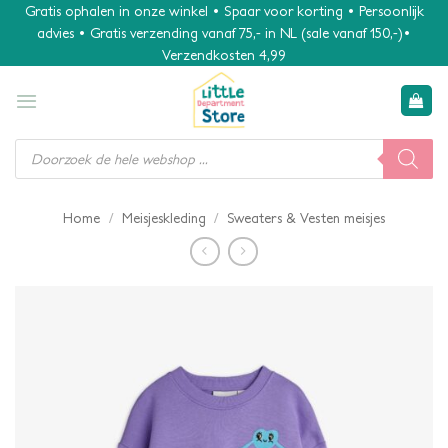
Ga
Gratis ophalen in onze winkel • Spaar voor korting • Persoonlijk
advies • Gratis verzending vanaf 75,- in NL (sale vanaf 150,-)•
naar
Verzendkosten 4,99
inhoud
Producten
zoeken
/
/
Home
Meisjeskleding
Sweaters & Vesten meisjes