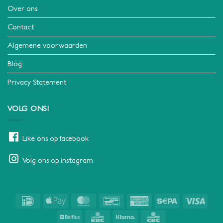
Over ons
Contact
Algemene voorwaarden
Blog
Privacy Statement
VOLG ONS!
Like ons op facebook
Volg ons op instagram
IDeal
Apple
MasterCard
Bancontact
American
Sepa
Visa
Pay
Express
Belfius
KBC
Klarna
CBC