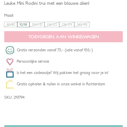
Leuke Mini Rodini trui met een blauwe alien!
Maat
80/86
92/98
104/110
116/122
128/134
140/146
TOEVOEGEN AAN WINKELWAGEN
Gratis verzonden vanaf 75,- (sale vanaf 150,-)
Persoonlijke service
Is het een cadeautje? Wij pakken het graag voor je in!
Gratis ophalen & ruilen in onze winkel in Rotterdam
SKU:
219794