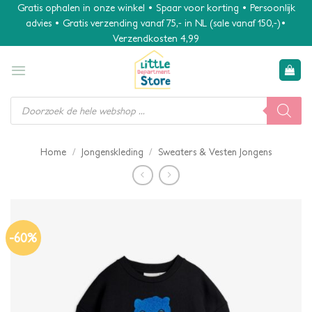
Ga
Gratis ophalen in onze winkel • Spaar voor korting • Persoonlijk
advies • Gratis verzending vanaf 75,- in NL (sale vanaf 150,-)•
naar
Verzendkosten 4,99
inhoud
Producten
zoeken
/
/
Home
Jongenskleding
Sweaters & Vesten Jongens
-60%