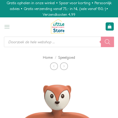
Ga
Gratis ophalen in onze winkel • Spaar voor korting • Persoonlijk
advies • Gratis verzending vanaf 75,- in NL (sale vanaf 150,-)•
naar
Verzendkosten 4,99
inhoud
Producten
zoeken
/
Home
Speelgoed