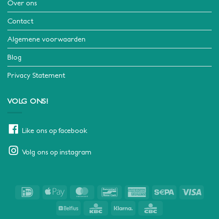
Over ons
Contact
Algemene voorwaarden
Blog
Privacy Statement
VOLG ONS!
Like ons op facebook
Volg ons op instagram
IDeal
Apple
MasterCard
Bancontact
American
Sepa
Visa
Pay
Express
Belfius
KBC
Klarna
CBC