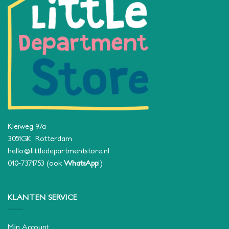
Kleiweg 97a
3051GK Rotterdam
hello@littledepartmentstore.nl
010-7371753
(ook
WhatsApp
!)
KLANTEN SERVICE
Mijn Account