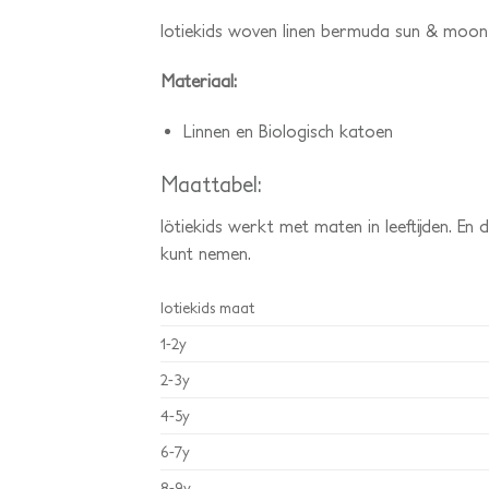
lotiekids woven linen bermuda sun & moo
Materiaal:
Linnen en Biologisch katoen
Maattabel:
lötiekids werkt met maten in leeftijden. E
kunt nemen.
lotiekids maat
1-2y
2-3y
4-5y
6-7y
8-9y