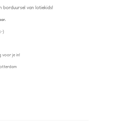
borduursel van lotiekids!
aar.
,-)
 voor je in!
 Rotterdam