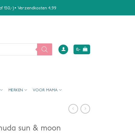
naf 150,-)• Verzendkosten 4,99
0,-
MERKEN
VOOR MAMA
ermuda sun & moon