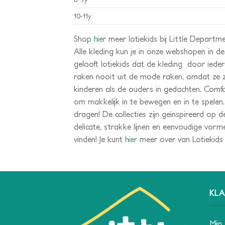
10-11y
Shop
hier
meer lotiekids bij Little Departm
Alle kleding kun je in onze webshopen in de
gelooft lotiekids dat de kleding door ieder
raken nooit uit de mode raken, omdat ze z
kinderen als de ouders in gedachten. Comfor
om makkelijk in te bewegen en in te spelen
dragen! De collecties zijn geïnspireerd o
delicate, strakke lijnen en eenvoudige vorme
vinden! Je kunt
hier
meer over van Lotiekids 
KLA
Mijn