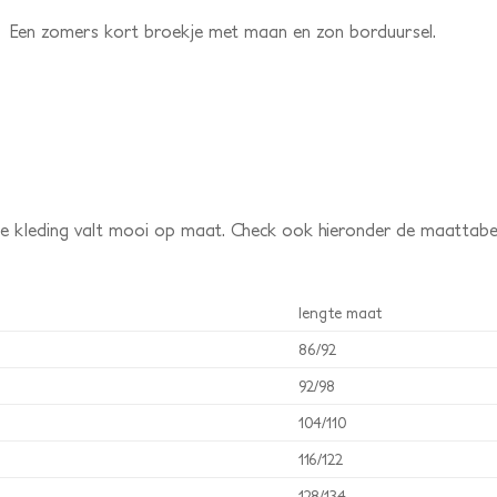
n Een zomers kort broekje met maan en zon borduursel.
n de kleding valt mooi op maat. Check ook hieronder de maattab
lengte maat
86/92
92/98
104/110
116/122
128/134