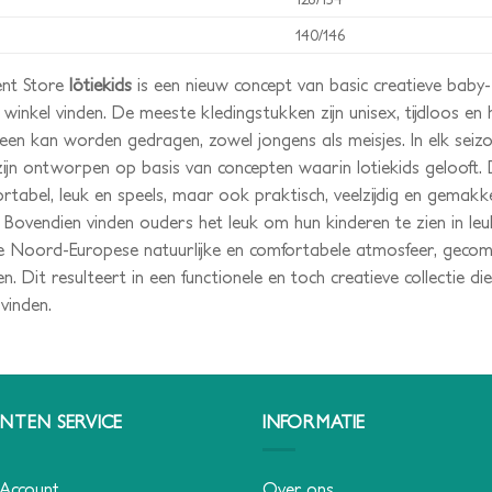
140/146
ent Store
lötiekids
is een nieuw concept van basic creatieve baby-
 winkel vinden. De meeste kledingstukken zijn unisex, tijdloos en
een kan worden gedragen, zowel jongens als meisjes. In elk seizo
ijn ontworpen op basis van concepten waarin lotiekids gelooft.
tabel, leuk en speels, maar ook praktisch, veelzijdig en gemakkel
. Bovendien vinden ouders het leuk om hun kinderen te zien in le
p de Noord-Europese natuurlijke en comfortabele atmosfeer, geco
n. Dit resulteert in een functionele en toch creatieve collectie d
vinden.
NTEN SERVICE
INFORMATIE
 Account
Over ons