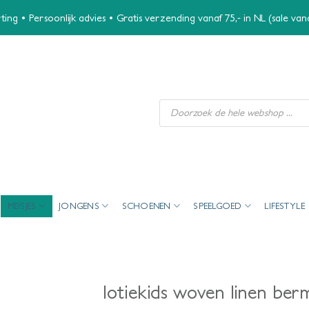
ing • Persoonlijk advies • Gratis verzending vanaf 75,- in NL (sale va
Producten
zoeken
MEISJES
JONGENS
SCHOENEN
SPEELGOED
LIFESTYLE
lotiekids woven linen b